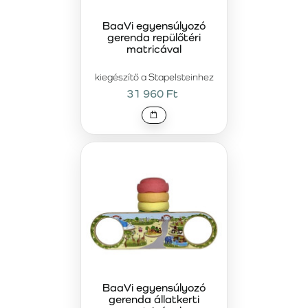
BaaVi egyensúlyozó
gerenda repülőtéri
matricával
kiegészítő a Stapelsteinhez
31 960 Ft
BaaVi egyensúlyozó
gerenda állatkerti