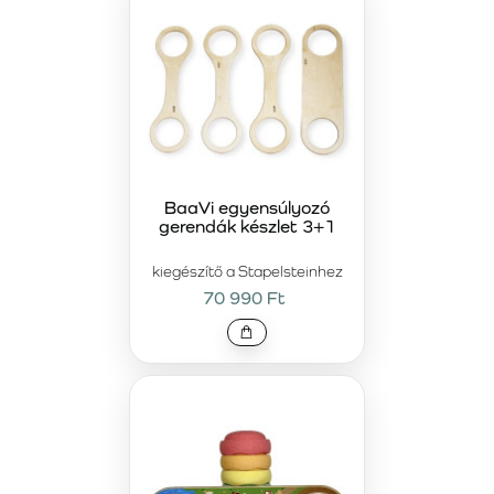
BaaVi egyensúlyozó
gerendák készlet 3+1
kiegészítő a Stapelsteinhez
70 990 Ft