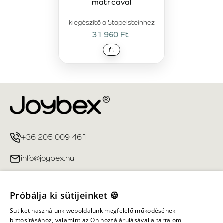
matricával
kiegészítő a Stapelsteinhez
31 960 Ft
+36 205 009 461
info@joybex.hu
Hasznos linkek
Próbálja ki sütijeinket 🍪
Fiókom
Sütiket használunk weboldalunk megfelelő működésének
biztosításához, valamint az Ön hozzájárulásával a tartalom