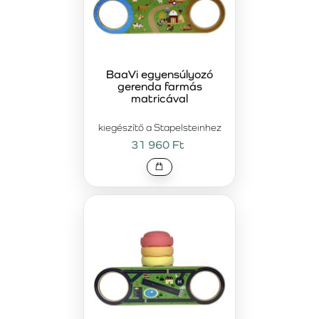
BaaVi egyensúlyozó
gerenda farmás
matricával
kiegészítő a Stapelsteinhez
31 960 Ft