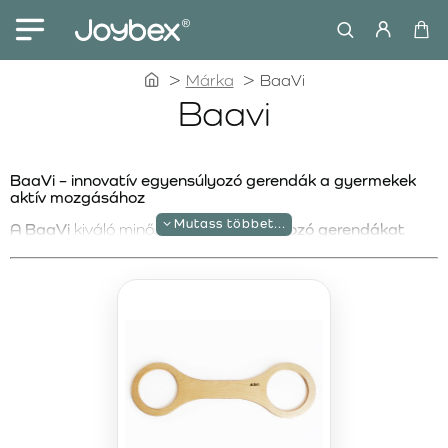
home
Márka
BaaVi
Baavi
BaaVi – innovatív egyensúlyozó gerendák a gyermekek
aktív mozgásához
A BaaVi
kiváló minőségű
fa egyensúlyozó gerendákat
kínál, amelyek segítik a
gyermekek egyensúlyának,
koordinációjának és mozgáskészségeinek fejlesztését
.
Biztonságos és kreatív felhasználásra tervezték, így
tökéletes kiegészítői a
Stapelstein egyensúlyozó
köveknek
.
Csúszásmentes bevonattal ellátott rétegelt
nyírfából
készülnek, így hosszú élettartamot és változatos
játékélményt nyújtanak. A BaaVi gerendák természetes
módon fejlesztik a motorikus képességeket és ösztönzik a
gyermekeket az aktív mozgásra otthon és a szabadban