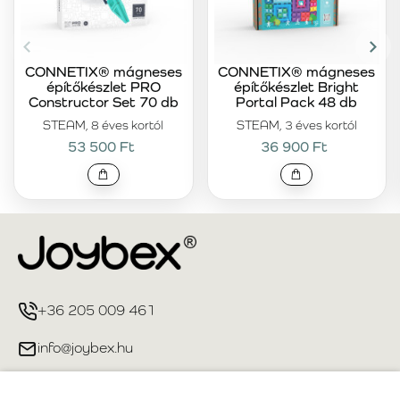
CONNETIX® mágneses
CONNETIX® mágneses
építőkészlet PRO
építőkészlet Bright
Constructor Set 70 db
Portal Pack 48 db
STEAM, 8 éves kortól
STEAM, 3 éves kortól
53 500 Ft
36 900 Ft
+36 205 009 461
info@joybex.hu
Hasznos linkek