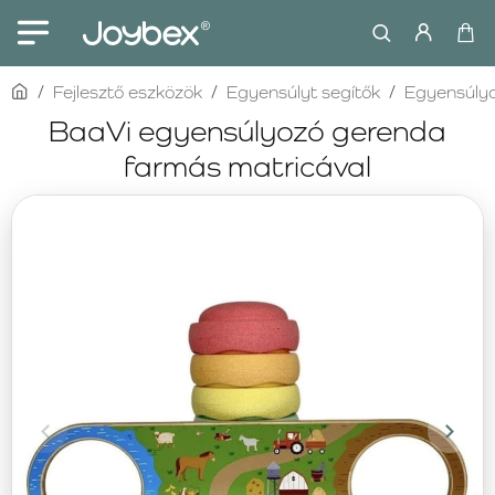
home
Fejlesztő eszközök
Egyensúlyt segítők
Egyensúlyo
BaaVi egyensúlyozó gerenda
farmás matricával