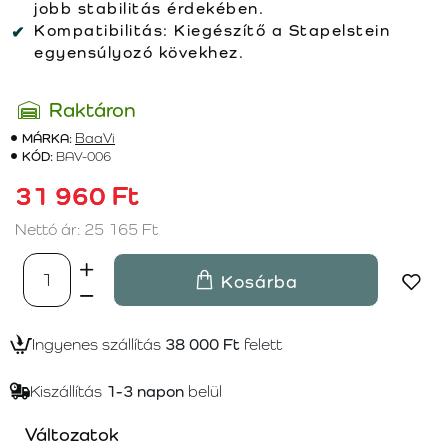
jobb stabilitás érdekében.
Kompatibilitás:
Kiegészítő a Stapelstein
egyensúlyozó kövekhez.
Raktáron
MÁRKA:
BaaVi
KÓD:
BAV-006
31 960 Ft
Nettó ár: 25 165 Ft
Kosárba
Ingyenes szállítás
38 000 Ft
felett
Kiszállítás
1-3 napon
belül
Változatok