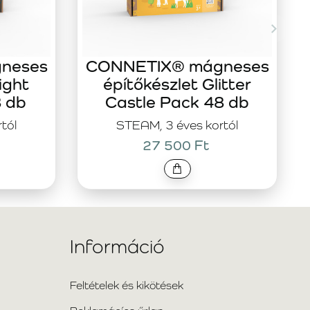
neses
CONNETIX® mágneses
ight
építőkészlet Glitter
8 db
Castle Pack 48 db
tól
STEAM, 3 éves kortól
27 500 Ft
Információ
Feltételek és kikötések