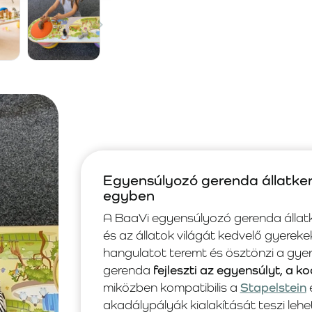
Egyensúlyozó gerenda állatker
egyben
A BaaVi egyensúlyozó gerenda állatk
és az állatok világát kedvelő gyerek
hangulatot teremt és ösztönzi a gye
gerenda
fejleszti az egyensúlyt, a 
miközben kompatibilis a
Stapelstein
akadálypályák kialakítását teszi leh