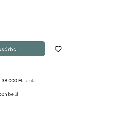
osárba
s
38 000 Ft
felett
pon
belül