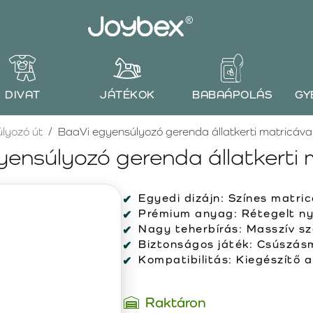
DIVAT
JÁTÉKOK
BABAÁPOLÁS
GY
lyozó út
BaaVi egyensúlyozó gerenda állatkerti matricáva
ensúlyozó gerenda állatkerti 
Egyedi dizájn:
Színes matric
Prémium anyag:
Rétegelt ny
Nagy teherbírás:
Masszív sze
Biztonságos játék:
Csúszásme
Kompatibilitás:
Kiegészítő a
Raktáron