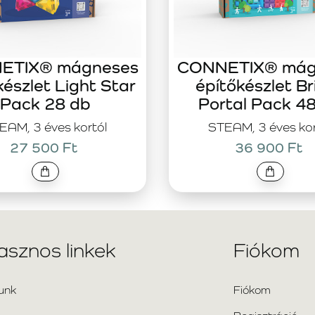
ETIX® mágneses
CONNETIX® mág
készlet Light Star
építőkészlet Br
Pack 28 db
Portal Pack 4
EAM, 3 éves kortól
STEAM, 3 éves kor
27 500 Ft
36 900 Ft
asznos linkek
Fiókom
unk
Fiókom