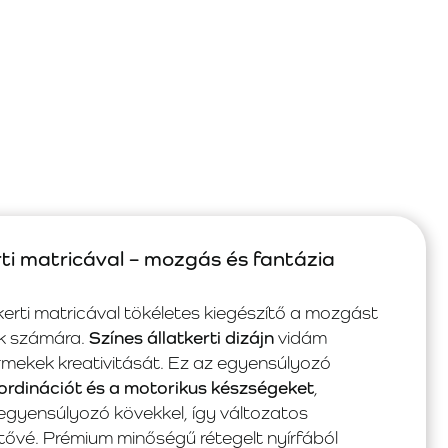
ti matricával – mozgás és fantázia
erti matricával tökéletes kiegészítő a mozgást
ek számára.
Színes állatkerti dizájn
vidám
rmekek kreativitását. Ez az egyensúlyozó
koordinációt és a motorikus készségeket
,
egyensúlyozó kövekkel, így változatos
etővé. Prémium minőségű rétegelt nyírfából