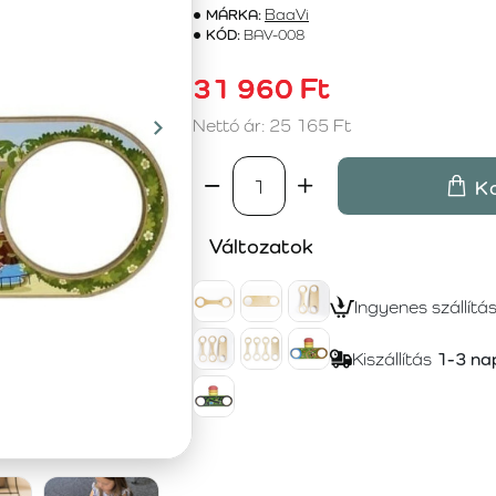
MÁRKA:
BaaVi
KÓD:
BAV-008
31 960 Ft
Nettó ár: 25 165 Ft
K
Változatok
Ingyenes szállítá
Kiszállítás
1-3 na