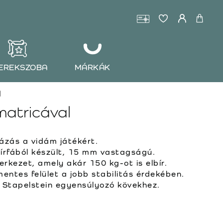
EREKSZOBA
MÁRKÁK
l
matricával
ázás a vidám játékért.
írfából készült, 15 mm vastagságú.
rkezet, amely akár 150 kg-ot is elbír.
ntes felület a jobb stabilitás érdekében.
 Stapelstein egyensúlyozó kövekhez.