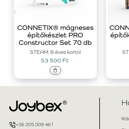
CONNETIX® mágneses
CONN
építőkészlet PRO
építő
Constructor Set 70 db
STEAM, 8 éves kortól
ST
53 500 Ft
H
Ról
+36 205 009 461