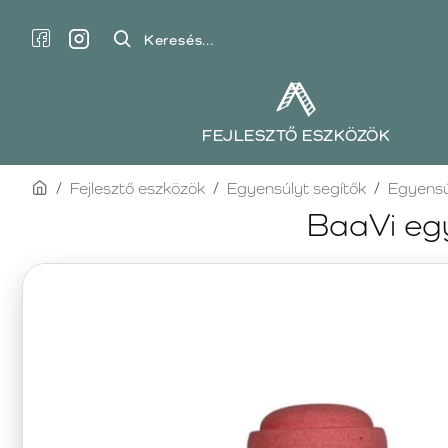
Keresés...
FEJLESZTŐ ESZKÖZÖK
home
Fejlesztő eszközök
Egyensúlyt segítők
Egyensú
BaaVi egy