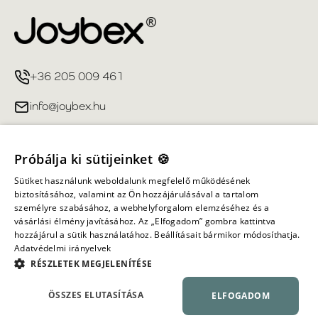
+36 205 009 461
info@joybex.hu
Hasznos linkek
Próbálja ki sütijeinket 🍪
Fiókom
Sütiket használunk weboldalunk megfelelő működésének
biztosításához, valamint az Ön hozzájárulásával a tartalom
személyre szabásához, a webhelyforgalom elemzéséhez és a
Információ
vásárlási élmény javításához. Az „Elfogadom” gombra kattintva
hozzájárul a sütik használatához. Beállításait bármikor módosíthatja.
Adatvédelmi irányelvek
Minden jog fenntartva ©
2026
Joybex.hu
RÉSZLETEK MEGJELENÍTÉSE
ÖSSZES ELUTASÍTÁSA
ELFOGADOM