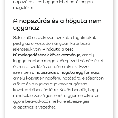
napszúrás – és hogyan lehet hatékonyan
megelőzni.
A napszúrás és a hőguta nem
ugyanaz
Sok szülő összekeveri ezeket a fogalmakat,
pedig az orvostudományban különböző
jelentésük van.
A hőguta a test
túlmelegedésének következménye
, amely
leggyakrabban magas környezeti hőmérséklet
és rossz szellőzés esetén alakul ki. Ezzel
szemben
a napszúrás a hőguta egy formája
,
amely közvetlen napfény hatására, elsősorban
a fejre és a nyakra gyakorolt sugárzás
következtében jön létre. Közös bennük, hogy
mindkettő veszélyes lehet a gyermekekre, és
gyors beavatkozás nélkül életveszélyes
állapothoz is vezethet.