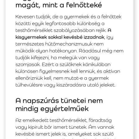
magát, mint a felnőtteké
Kevesen tudják, de a gyermekek és a felnőttek
közötti egyik legfontosabb különbség a
testhőmérséklet szabályozásában rejlik.
A
kisgyermekek sokkal kevésbé izzadnak
, így
természetes hűtőmechanizmusuk nem
működik olyan hatékonyan. Ráadásul még nem
tudják kifejezni, ha melegük van vagy
szomjasak. Ezért a szülőknek kánikulában
különösen figyelmesnek kell lenniük, és aktívan
ellenőrizniük kell, nem mutat-e a gyermek
túlhevülésre vagy kiszáradásra utaló jeleket.
A napszúrás tünetei nem
mindig egyértelműek
Az emelkedett testhőmérséklet, fáradtság
vagy kipirult bőr ismert tünetek. Ám vannak
kevésbé ismert jelek is, amelyeket sok szülő