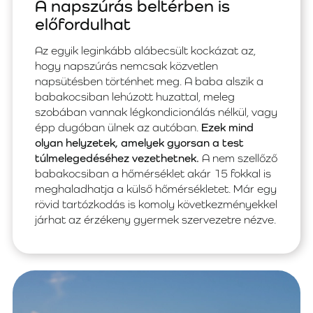
A napszúrás beltérben is
előfordulhat
Az egyik leginkább alábecsült kockázat az,
hogy napszúrás nemcsak közvetlen
napsütésben történhet meg. A baba alszik a
babakocsiban lehúzott huzattal, meleg
szobában vannak légkondicionálás nélkül, vagy
épp dugóban ülnek az autóban.
Ezek mind
olyan helyzetek, amelyek gyorsan a test
túlmelegedéséhez vezethetnek.
A nem szellőző
babakocsiban a hőmérséklet akár 15 fokkal is
meghaladhatja a külső hőmérsékletet. Már egy
rövid tartózkodás is komoly következményekkel
járhat az érzékeny gyermek szervezetre nézve.