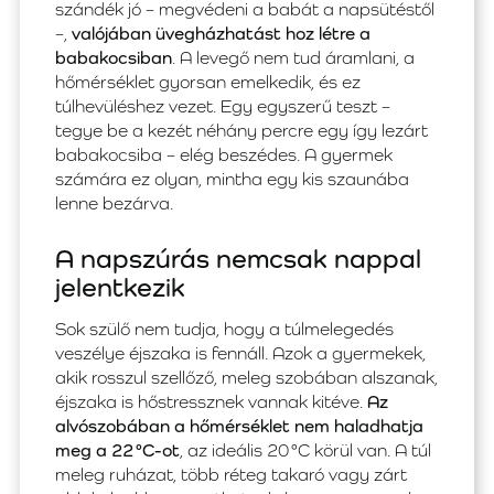
szándék jó – megvédeni a babát a napsütéstől
–,
valójában üvegházhatást hoz létre a
babakocsiban
. A levegő nem tud áramlani, a
hőmérséklet gyorsan emelkedik, és ez
túlhevüléshez vezet. Egy egyszerű teszt –
tegye be a kezét néhány percre egy így lezárt
babakocsiba – elég beszédes. A gyermek
számára ez olyan, mintha egy kis szaunába
lenne bezárva.
A napszúrás nemcsak nappal
jelentkezik
Sok szülő nem tudja, hogy a túlmelegedés
veszélye éjszaka is fennáll. Azok a gyermekek,
akik rosszul szellőző, meleg szobában alszanak,
éjszaka is hőstressznek vannak kitéve.
Az
alvószobában a hőmérséklet nem haladhatja
meg a 22 °C-ot
, az ideális 20 °C körül van. A túl
meleg ruházat, több réteg takaró vagy zárt