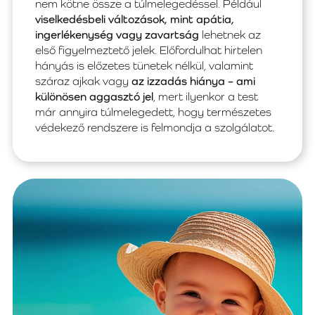
nem kötne össze a túlmelegedéssel. Például
viselkedésbeli változások, mint apátia,
ingerlékenység vagy zavartság
lehetnek az
első figyelmeztető jelek. Előfordulhat hirtelen
hányás is előzetes tünetek nélkül, valamint
száraz ajkak vagy
az izzadás hiánya – ami
különösen aggasztó jel
, mert ilyenkor a test
már annyira túlmelegedett, hogy természetes
védekező rendszere is felmondja a szolgálatot.