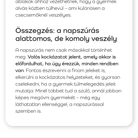
ablakok ahhoz vezethetnek, hogy a gyermek
alvás közben túlhevül – ami különösen a
csecsemőknél veszélyes.
Összegzés: a napszúrás
alattomos, de komoly veszély
A napszúrás nem csak másokkal történhet
meg.
Valós kockázatot jelent, amely akkor is
előfordulhat, ha úgy érezzük, minden rendben
van
. Fontos észrevenni a finom jeleket is,
elkerülni a kockázatos helyzeteket, és gyorsan
cselekedni, ha a gyermek túlmelegedés jeleit
mutatja. Minél többet tud a szülő, annál jobban
képes megóvni gyermekét – még egy
láthatatlan ellenséggel, a napszúrással
szemben is.