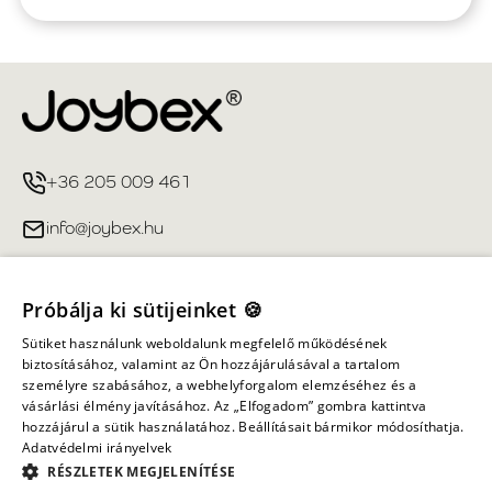
+36 205 009 461
info@joybex.hu
Hasznos linkek
Próbálja ki sütijeinket 🍪
Fiókom
Sütiket használunk weboldalunk megfelelő működésének
biztosításához, valamint az Ön hozzájárulásával a tartalom
személyre szabásához, a webhelyforgalom elemzéséhez és a
Információ
vásárlási élmény javításához. Az „Elfogadom” gombra kattintva
hozzájárul a sütik használatához. Beállításait bármikor módosíthatja.
Adatvédelmi irányelvek
Minden jog fenntartva ©
2026
Joybex.hu
RÉSZLETEK MEGJELENÍTÉSE