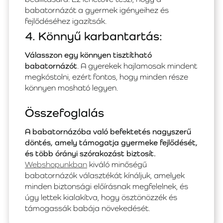
babatornázót a gyermek igényeihez és
fejlődéséhez igazítsák.
4. Könnyű karbantartás:
Válasszon egy könnyen tisztítható
babatornázót
. A gyerekek hajlamosak mindent
megkóstolni, ezért fontos, hogy minden része
könnyen mosható legyen.
Összefoglalás
A babatornázóba való befektetés nagyszerű
döntés, amely támogatja gyermeke fejlődését,
és több órányi szórakozást biztosít.
Webshopunkban
kiváló minőségű
babatornázók választékát kínáljuk, amelyek
minden biztonsági előírásnak megfelelnek, és
úgy lettek kialakítva, hogy ösztönözzék és
támogassák babája növekedését.