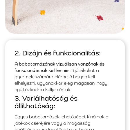
2. Dizájn és funkcionalitás:
A babatornázónak vizuálisan vonzónak és
funkcionálisnak kell lennie
. A játékokat a
gyermek számára elérhető helyen kell
elhelyezni, ugyanakkor elég magasan, hogy
nyújtózkodnia kelljen értük.
3. Variálhatóság és
állíthatóság:
Egyes babatornázók lehetőséget kínálnak a
játékok cseréjére vagy a magasság
beállítására. Ez lehetővé teszi, hogy a