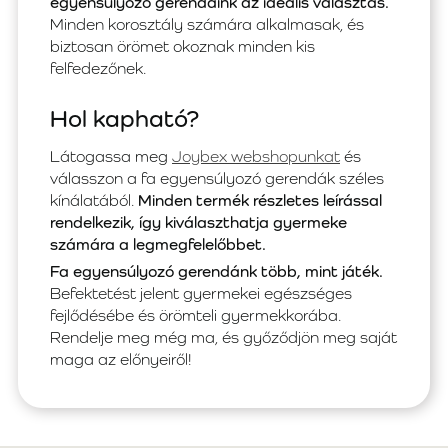
egyensúlyozó gerendáink az ideális választás.
Minden korosztály számára alkalmasak, és
biztosan örömet okoznak minden kis
felfedezőnek.
Hol kapható?
Látogassa meg
Joybex webshopunkat
és
válasszon a fa egyensúlyozó gerendák széles
kínálatából.
Minden termék részletes leírással
rendelkezik, így kiválaszthatja gyermeke
számára a legmegfelelőbbet.
Fa egyensúlyozó gerendánk több, mint játék.
Befektetést jelent gyermekei egészséges
fejlődésébe és örömteli gyermekkorába.
Rendelje meg még ma, és győződjön meg saját
maga az előnyeiről!