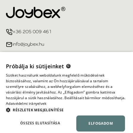
+36 205 009 461
info@joybex.hu
Hasznos linkek
Próbálja ki sütijeinket 🍪
Fiókom
Sütiket használunk weboldalunk megfelelő működésének
biztosításához, valamint az Ön hozzájárulásával a tartalom
személyre szabásához, a webhelyforgalom elemzéséhez és a
Információ
vásárlási élmény javításához. Az „Elfogadom” gombra kattintva
hozzájárul a sütik használatához. Beállításait bármikor módosíthatja.
Adatvédelmi irányelvek
Minden jog fenntartva ©
2026
Joybex.hu
RÉSZLETEK MEGJELENÍTÉSE
ÖSSZES ELUTASÍTÁSA
ELFOGADOM