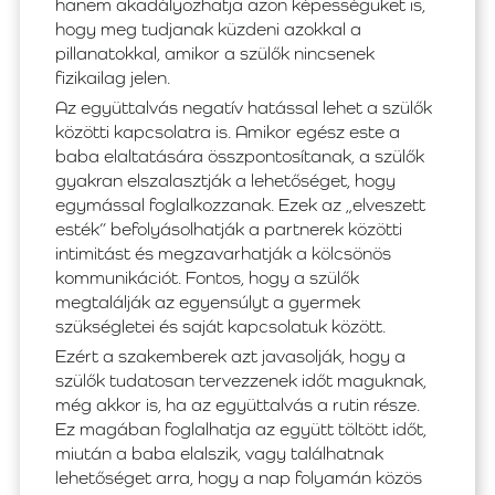
hanem akadályozhatja azon képességüket is,
hogy meg tudjanak küzdeni azokkal a
pillanatokkal, amikor a szülők nincsenek
fizikailag jelen.
Az együttalvás negatív hatással lehet a szülők
közötti kapcsolatra is. Amikor egész este a
baba elaltatására összpontosítanak, a szülők
gyakran elszalasztják a lehetőséget, hogy
egymással foglalkozzanak. Ezek az „elveszett
esték” befolyásolhatják a partnerek közötti
intimitást és megzavarhatják a kölcsönös
kommunikációt. Fontos, hogy a szülők
megtalálják az egyensúlyt a gyermek
szükségletei és saját kapcsolatuk között.
Ezért a szakemberek azt javasolják, hogy a
szülők tudatosan tervezzenek időt maguknak,
még akkor is, ha az együttalvás a rutin része.
Ez magában foglalhatja az együtt töltött időt,
miután a baba elalszik, vagy találhatnak
lehetőséget arra, hogy a nap folyamán közös