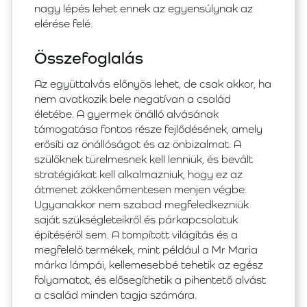
nagy lépés lehet ennek az egyensúlynak az
elérése felé.
Összefoglalás
Az együttalvás előnyös lehet, de csak akkor, ha
nem avatkozik bele negatívan a család
életébe. A gyermek önálló alvásának
támogatása fontos része fejlődésének, amely
erősíti az önállóságot és az önbizalmat. A
szülőknek türelmesnek kell lenniük, és bevált
stratégiákat kell alkalmazniuk, hogy ez az
átmenet zökkenőmentesen menjen végbe.
Ugyanakkor nem szabad megfeledkezniük
saját szükségleteikről és párkapcsolatuk
építéséről sem. A tompított világítás és a
megfelelő termékek, mint például a Mr Maria
márka lámpái, kellemesebbé tehetik az egész
folyamatot, és elősegíthetik a pihentető alvást
a család minden tagja számára.