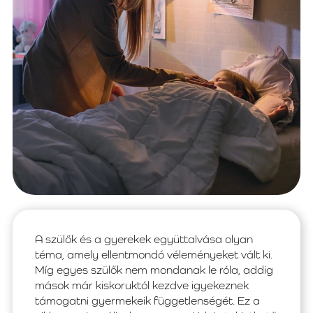
A szülők és a gyerekek együttalvása olyan
téma, amely ellentmondó véleményeket vált ki.
Míg egyes szülők nem mondanak le róla, addig
mások már kiskoruktól kezdve igyekeznek
támogatni gyermekeik függetlenségét. Ez a