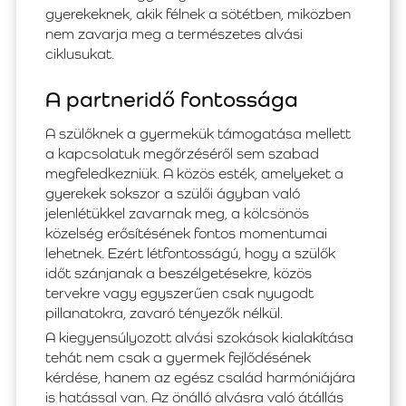
gyerekeknek, akik félnek a sötétben, miközben
nem zavarja meg a természetes alvási
ciklusukat.
A partneridő fontossága
A szülőknek a gyermekük támogatása mellett
a kapcsolatuk megőrzéséről sem szabad
megfeledkezniük. A közös esték, amelyeket a
gyerekek sokszor a szülői ágyban való
jelenlétükkel zavarnak meg, a kölcsönös
közelség erősítésének fontos momentumai
lehetnek. Ezért létfontosságú, hogy a szülők
időt szánjanak a beszélgetésekre, közös
tervekre vagy egyszerűen csak nyugodt
pillanatokra, zavaró tényezők nélkül.
A kiegyensúlyozott alvási szokások kialakítása
tehát nem csak a gyermek fejlődésének
kérdése, hanem az egész család harmóniájára
is hatással van. Az önálló alvásra való átállás