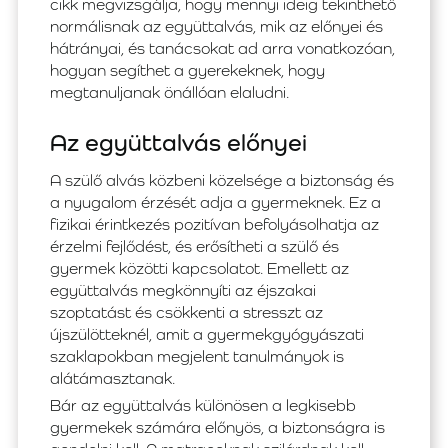
cikk megvizsgálja, hogy mennyi ideig tekinthető
normálisnak az együttalvás, mik az előnyei és
hátrányai, és tanácsokat ad arra vonatkozóan,
hogyan segíthet a gyerekeknek, hogy
megtanuljanak önállóan elaludni.
Az együttalvás előnyei
A szülő alvás közbeni közelsége a biztonság és
a nyugalom érzését adja a gyermeknek. Ez a
fizikai érintkezés pozitívan befolyásolhatja az
érzelmi fejlődést, és erősítheti a szülő és
gyermek közötti kapcsolatot. Emellett az
együttalvás megkönnyíti az éjszakai
szoptatást és csökkenti a stresszt az
újszülötteknél, amit a gyermekgyógyászati
szaklapokban megjelent tanulmányok is
alátámasztanak.
Bár az együttalvás különösen a legkisebb
gyermekek számára előnyös, a biztonságra is