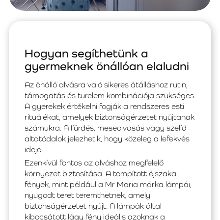
Hogyan segíthetünk a
gyermeknek önállóan elaludni
Az önálló alvásra való sikeres átálláshoz rutin,
támogatás és türelem kombinációja szükséges.
A gyerekek értékelni fogják a rendszeres esti
rituálékat, amelyek biztonságérzetet nyújtanak
számukra. A fürdés, meseolvasás vagy szelíd
altatódalok jelezhetik, hogy közeleg a lefekvés
ideje.
Ezenkívül fontos az alváshoz megfelelő
környezet biztosítása. A tompított éjszakai
fények, mint például a Mr Maria márka lámpái,
nyugodt teret teremthetnek, amely
biztonságérzetet nyújt. A lámpák által
kibocsátott lágy fény ideális azoknak a