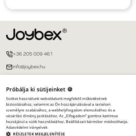
+36 205 009 461
info@joybex.hu
Hasznos linkek
Próbálja ki sütijeinket 🍪
Fiókom
Sütiket használunk weboldalunk megfelelő működésének
biztosításához, valamint az Ön hozzájárulásával a tartalom
személyre szabásához, a webhelyforgalom elemzéséhez és a
Információ
vásárlási élmény javításához. Az „Elfogadom” gombra kattintva
hozzájárul a sütik használatához. Beállításait bármikor módosíthatja.
Adatvédelmi irányelvek
Minden jog fenntartva ©
2026
Joybex.hu
RÉSZLETEK MEGJELENÍTÉSE