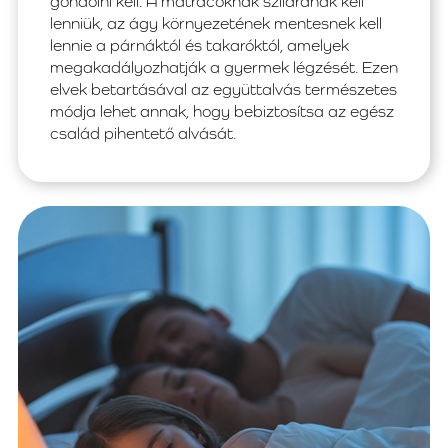
gondolni kell. A matracoknak szilárdnak kell
lenniük, az ágy környezetének mentesnek kell
lennie a párnáktól és takaróktól, amelyek
megakadályozhatják a gyermek légzését. Ezen
elvek betartásával az együttalvás természetes
módja lehet annak, hogy bebiztosítsa az egész
család pihentető alvását.