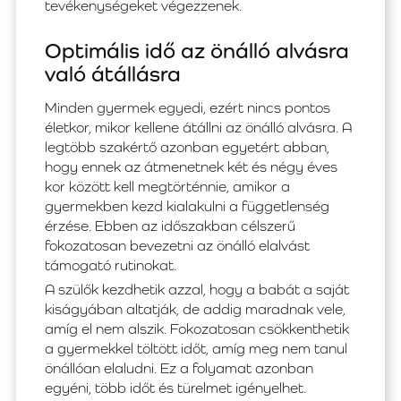
tevékenységeket végezzenek.
Optimális idő az önálló alvásra
való átállásra
Minden gyermek egyedi, ezért nincs pontos
életkor, mikor kellene átállni az önálló alvásra. A
legtöbb szakértő azonban egyetért abban,
hogy ennek az átmenetnek két és négy éves
kor között kell megtörténnie, amikor a
gyermekben kezd kialakulni a függetlenség
érzése. Ebben az időszakban célszerű
fokozatosan bevezetni az önálló elalvást
támogató rutinokat.
A szülők kezdhetik azzal, hogy a babát a saját
kiságyában altatják, de addig maradnak vele,
amíg el nem alszik. Fokozatosan csökkenthetik
a gyermekkel töltött időt, amíg meg nem tanul
önállóan elaludni. Ez a folyamat azonban
egyéni, több időt és türelmet igényelhet.