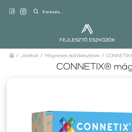
Keresés...
FEJLESZTŐ ESZKÖZÖK
home
Játékok
Mágneses építőkészletek
CONNETIX
CONNETIX® mágne