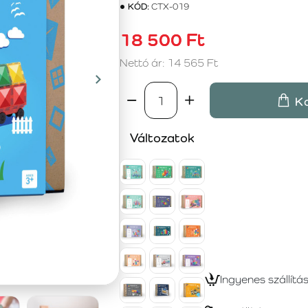
KÓD:
CTX-019
18 500 Ft
Nettó ár: 14 565 Ft
K
Változatok
Ingyenes szállítá