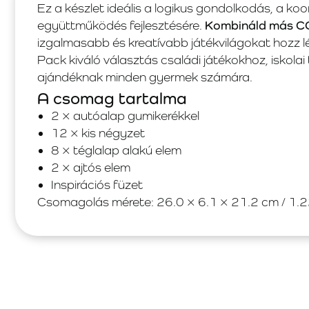
Ez a készlet ideális a logikus gondolkodás, a ko
együttműködés fejlesztésére.
Kombináld más C
izgalmasabb és kreatívabb játékvilágokat hozz
Pack kiváló választás családi játékokhoz, iskol
ajándéknak minden gyermek számára.
A csomag tartalma
2 × autóalap gumikerékkel
12 × kis négyzet
8 × téglalap alakú elem
2 × ajtós elem
Inspirációs füzet
Csomagolás mérete: 26.0 × 6.1 × 21.2 cm / 1.2