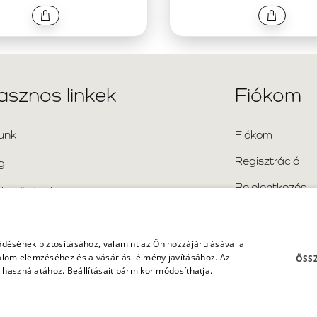
asznos linkek
Fiókom
unk
Fiókom
Regisztráció
g
Bejelentkezés
rhetőségek
Oldaltérkép
kran ismételt kérdések
désének biztosításához, valamint az Ön hozzájárulásával a
lom elemzéséhez és a vásárlási élmény javításához. Az
ÖSSZ
 használatához. Beállításait bármikor módosíthatja.