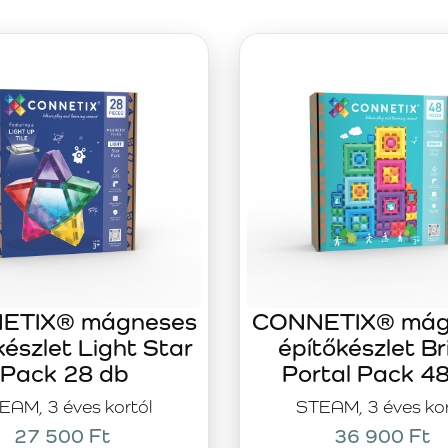
ETIX® mágneses
CONNETIX® mág
készlet Light Star
építőkészlet Br
Pack 28 db
Portal Pack 4
EAM, 3 éves kortól
STEAM, 3 éves kor
27 500 Ft
36 900 Ft