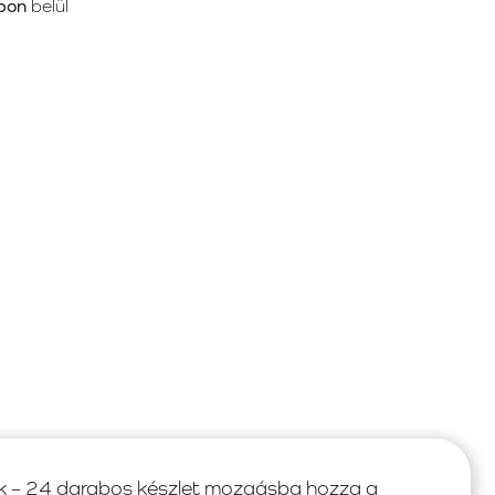
pon
belül
– 24 darabos készlet mozgásba hozza a