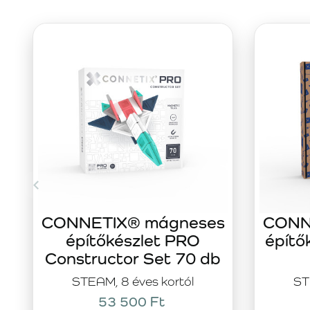
CONNETIX® mágneses
CONN
építőkészlet PRO
építő
Constructor Set 70 db
STEAM, 8 éves kortól
ST
53 500 Ft