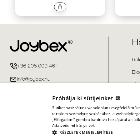
H
Ról
+36 205 009 461
Blo
info@joybex.hu
Elé
Gya
Próbálja ki sütijeinket 🍪
Sütiket használunk weboldalunk megfelelő műkö
tartalom személyre szabásához, a webhelyforga
„Elfogadom” gombra kattintva hozzájárul a sütik
Adatvédelmi irányelvek
RÉSZLETEK MEGJELENÍTÉSE
Minden jog fenntartva ©
2026
Joybex.hu