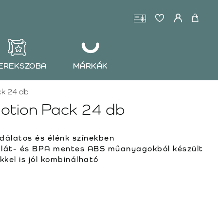
EREKSZOBA
MÁRKÁK
ck 24 db
otion Pack 24 db
dálatos és élénk színekben
lát- és BPA mentes ABS műanyagokból készült
kel is jól kombinálható