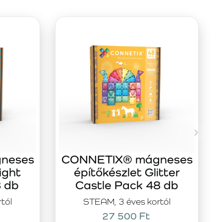
neses
CONNETIX® mágneses
ight
építőkészlet Glitter
8 db
Castle Pack 48 db
tól
STEAM, 3 éves kortól
27 500 Ft