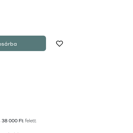
osárba
s
38 000 Ft
felett