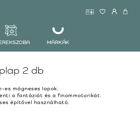
EREKSZOBA
MÁRKÁK
plap 2 db
cm-es mágneses lapok.
kenti a fantáziát és a finommotorikát.
ses építővel használható.