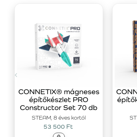
CONNETIX® mágneses
CONN
építőkészlet PRO
építő
Constructor Set 70 db
STEAM, 8 éves kortól
ST
53 500 Ft