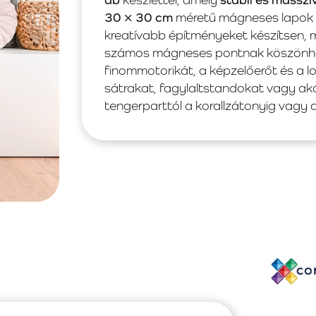
30 × 30 cm
méretű mágneses lapok 
kreatívabb építményeket készítsen, mi
számos mágneses pontnak köszönhető
finommotorikát, a képzelőerőt és a l
sátrakat, fagylaltstandokat vagy aká
tengerparttól a korallzátonyig vagy a 