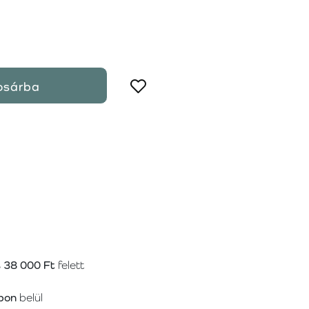
osárba
s
38 000 Ft
felett
pon
belül