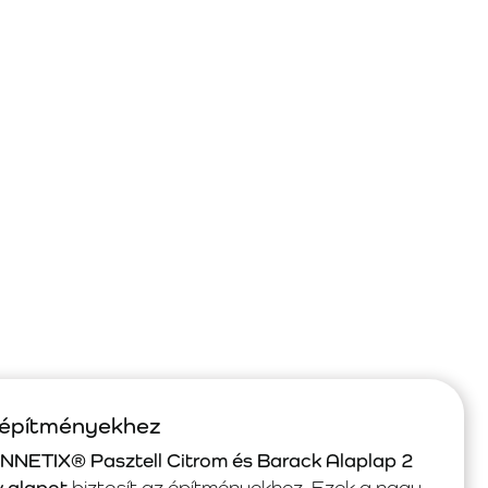
 építményekhez
NETIX® Pasztell Citrom és Barack Alaplap 2
v alapot
biztosít az építményekhez. Ezek a nagy,