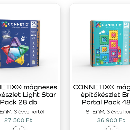
ETIX® mágneses
CONNETIX® mág
készlet Light Star
építőkészlet Br
Pack 28 db
Portal Pack 4
EAM, 3 éves kortól
STEAM, 3 éves kor
27 500 Ft
36 900 Ft