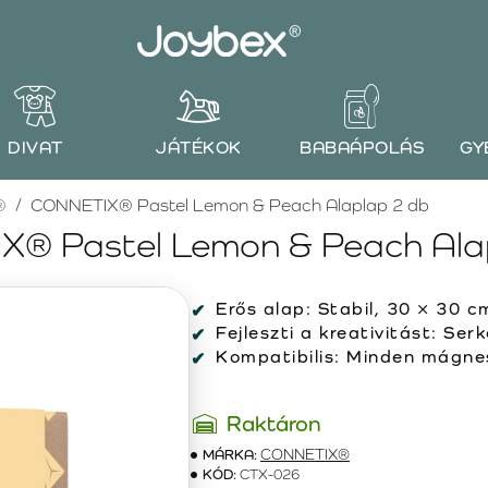
DIVAT
JÁTÉKOK
BABAÁPOLÁS
GY
®
CONNETIX® Pastel Lemon & Peach Alaplap 2 db
® Pastel Lemon & Peach Ala
Erős alap: Stabil, 30 × 30 
Fejleszti a kreativitást: Ser
Kompatibilis: Minden mágne
Raktáron
MÁRKA:
CONNETIX®
KÓD:
CTX-026