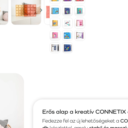
Erős alap a kreatív CONNETIX
Fedezze fel az új lehetőségeket a
CON
db
készlettel, amely
stabil és masszí