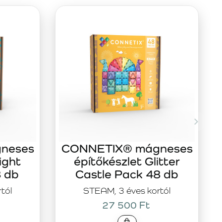
neses
CONNETIX® mágneses
ight
építőkészlet Glitter
8 db
Castle Pack 48 db
tól
STEAM, 3 éves kortól
27 500 Ft