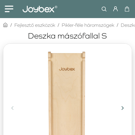
home
Fejlesztő eszközök
Pikler-féle háromszögek
Deszk
Deszka mászófallal S