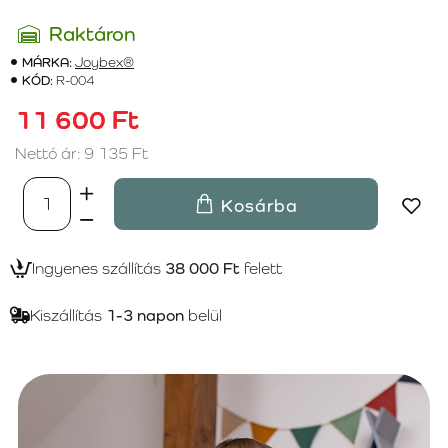
Raktáron
MÁRKA:
Joybex®
KÓD:
R-004
11 600 Ft
Nettó ár: 9 135 Ft
Kosárba
Ingyenes szállítás
38 000 Ft
felett
Kiszállítás
1-3 napon
belül