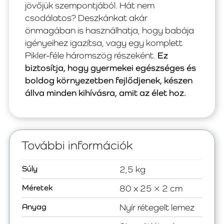
jövőjük szempontjából. Hát nem
csodálatos? Deszkánkat akár
önmagában is használhatja, hogy babája
igényeihez igazítsa, vagy egy komplett
Pikler-féle háromszög részeként.
Ez
biztosítja, hogy gyermekei egészséges és
boldog környezetben fejlődjenek, készen
állva minden kihívásra, amit az élet hoz.
További információk
Súly
2,5 kg
Méretek
80 x 25 × 2 cm
Anyag
Nyír rétegelt lemez