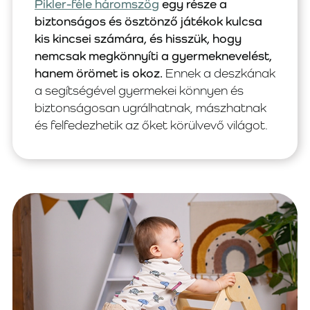
Pikler-féle háromszög
egy része a
biztonságos és ösztönző játékok kulcsa
kis kincsei számára, és hisszük, hogy
nemcsak megkönnyíti a gyermeknevelést,
hanem örömet is okoz.
Ennek a deszkának
a segítségével gyermekei könnyen és
biztonságosan ugrálhatnak, mászhatnak
és felfedezhetik az őket körülvevő világot.