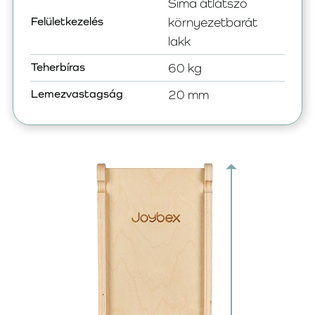
Sima átlátszó
Felületkezelés
környezetbarát
lakk
Teherbíras
60 kg
Lemezvastagság
20 mm