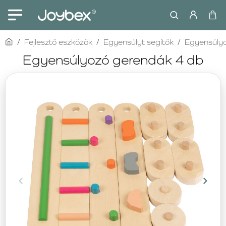
home
Fejlesztő eszközök
Egyensúlyt segítők
Egyensúlyo
Egyensúlyozó gerendák 4 db