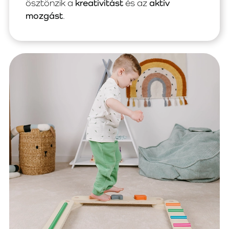
ösztönzik a
kreativitást
és az
aktív
mozgást
.