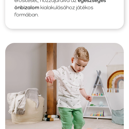
erősítését, hozzájárulva az
egészséges
önbizalom
kialakulásához játékos
formában.