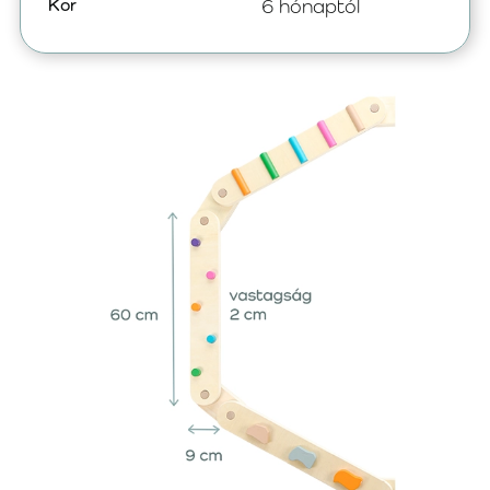
Kor
6 hónaptól