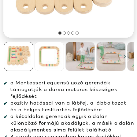
a Montessori egyensúlyozó gerendák
támogatják a durva motoros készségek
fejlődését
pozitív hatással van a lábfej, a lábboltozat
és a helyes testtartás fejlődésére
a kétoldalas gerendák egyik oldalán
különböző formájú akadályok, a másik oldalán
akadálymentes sima felület található
4 darab egy csomagban kapaszkodókkal,