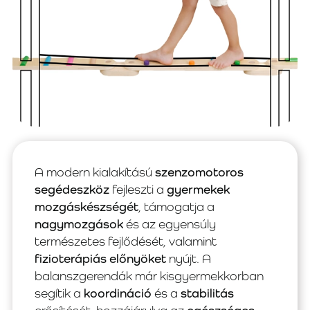
A modern kialakítású
szenzomotoros
segédeszköz
fejleszti a
gyermekek
mozgáskészségét
, támogatja a
nagymozgások
és az egyensúly
természetes fejlődését, valamint
fizioterápiás előnyöket
nyújt. A
balanszgerendák már kisgyermekkorban
segítik a
koordináció
és a
stabilitás