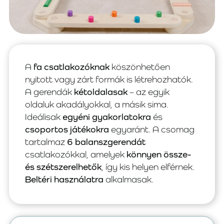
A
fa csatlakozóknak
köszönhetően
nyitott vagy zárt formák is létrehozhatók.
A gerendák
kétoldalasak
– az egyik
oldaluk akadályokkal, a másik sima.
Ideálisak
egyéni gyakorlatokra
és
csoportos játékokra
egyaránt. A csomag
tartalmaz
6 balanszgerendát
csatlakozókkal, amelyek
könnyen össze-
és szétszerelhetők
, így kis helyen elférnek.
Beltéri használatra
alkalmasak.