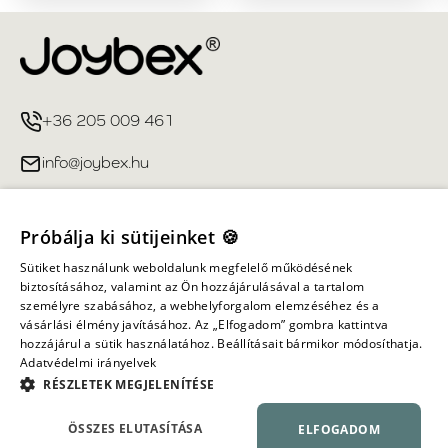
+36 205 009 461
info@joybex.hu
Hasznos linkek
Próbálja ki sütijeinket 🍪
Fiókom
Sütiket használunk weboldalunk megfelelő működésének
biztosításához, valamint az Ön hozzájárulásával a tartalom
személyre szabásához, a webhelyforgalom elemzéséhez és a
Információ
vásárlási élmény javításához. Az „Elfogadom” gombra kattintva
hozzájárul a sütik használatához. Beállításait bármikor módosíthatja.
Adatvédelmi irányelvek
Minden jog fenntartva ©
2026
Joybex.hu
RÉSZLETEK MEGJELENÍTÉSE
ÖSSZES ELUTASÍTÁSA
ELFOGADOM