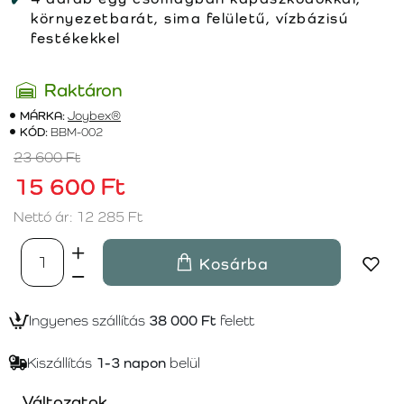
környezetbarát, sima felületű, vízbázisú
festékekkel
Raktáron
MÁRKA:
Joybex®
KÓD:
BBM-002
23 600 Ft
15 600 Ft
Nettó ár: 12 285 Ft
Kosárba
Ingyenes szállítás
38 000 Ft
felett
Kiszállítás
1-3 napon
belül
Változatok