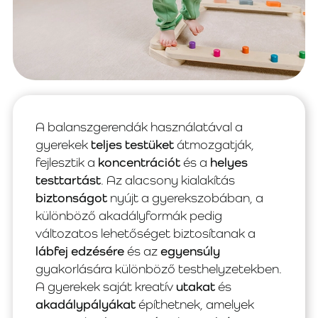
A balanszgerendák használatával a
gyerekek
teljes testüket
átmozgatják,
fejlesztik a
koncentrációt
és a
helyes
testtartást
. Az alacsony kialakítás
biztonságot
nyújt a gyerekszobában, a
különböző akadályformák pedig
változatos lehetőséget biztosítanak a
lábfej edzésére
és az
egyensúly
gyakorlására különböző testhelyzetekben.
A gyerekek saját kreatív
utakat
és
akadálypályákat
építhetnek, amelyek