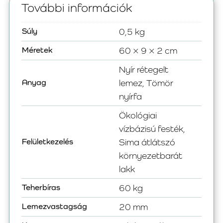
További információk
Súly
0,5 kg
Méretek
60 × 9 × 2 cm
Nyír rétegelt
Anyag
lemez, Tömör
nyírfa
Ökológiai
vízbázisú festék,
Felületkezelés
Sima átlátszó
környezetbarát
lakk
Teherbíras
60 kg
Lemezvastagság
20 mm