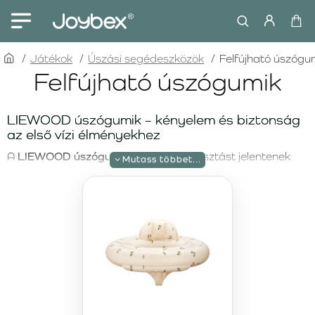
home
Játékok
Úszási segédeszközök
Felfújható úszógu
Felfújható úszógumik
LIEWOOD úszógumik – kényelem és biztonság
az első vízi élményekhez
A
LIEWOOD úszógumik
tökéletes választást jelentenek
azoknak a szülőknek, akik biztonságos, kényelmes és
stílusos megoldást keresnek a nyári vízi élményekhez.
Ebben a kategóriában a
LIEWOOD
prémium termékeit
találod, amelyek kiváló minőségükről, funkcionalitásukról
és letisztult skandináv dizájnjukról ismertek. Legyen szó
tengerparti nyaralásról, medencés pihenésről vagy az első
vízzel való ismerkedésről, ezek az úszógumik biztonságot
és gondtalan használatot biztosítanak.
Stílusos LIEWOOD úszógumik medencéhez és
nyaraláshoz