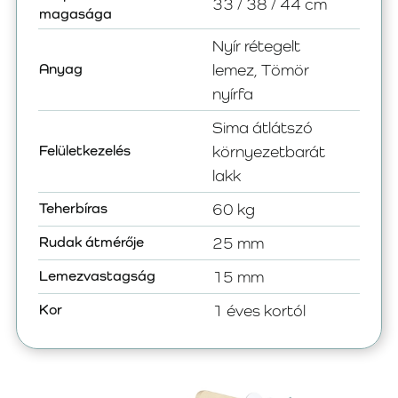
33 / 38 / 44 cm
magasága
Nyír rétegelt
Anyag
lemez, Tömör
nyírfa
Sima átlátszó
Felületkezelés
környezetbarát
lakk
Teherbíras
60 kg
Rudak átmérője
25 mm
Lemezvastagság
15 mm
Kor
1 éves kortól