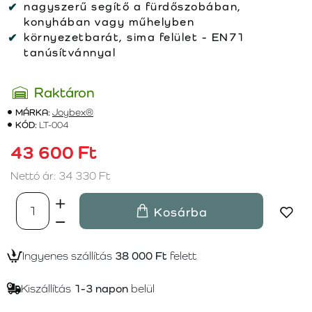
nagyszerű segítő a fürdőszobában,
konyhában vagy műhelyben
környezetbarát, sima felület - EN71
tanúsítvánnyal
Raktáron
MÁRKA:
Joybex®
KÓD:
LT-004
43 600 Ft
Nettó ár: 34 330 Ft
Kosárba
Ingyenes szállítás
38 000 Ft
felett
Kiszállítás
1-3 napon
belül