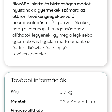
filozófia ihlette és biztonságos módot
nyújtanak a gyermekek számára az
otthoni tevékenységekbe való
bekapcsolódásra.
Úgy tervezték őket,
hogy a konyhapult magasságához
állíthatók legyenek, így még a legkisebb
gyermekek is figyelemmel kísérhetik az
ételek elkészítését és egyéb
tevékenységeket.
További információk
Súly
6,7 kg
Méretek
92 × 45 × 51 cm
A lépcső állítható