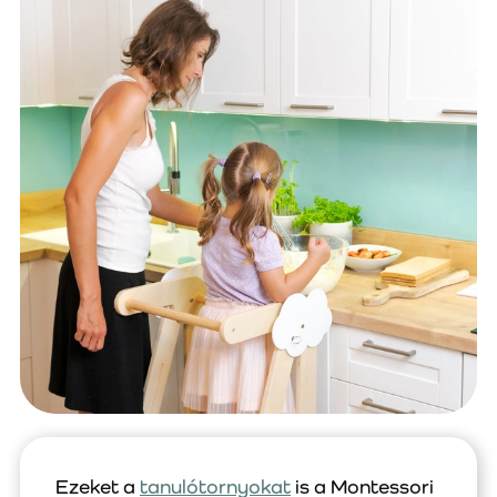
Ezeket a
tanulótornyokat
is a Montessori