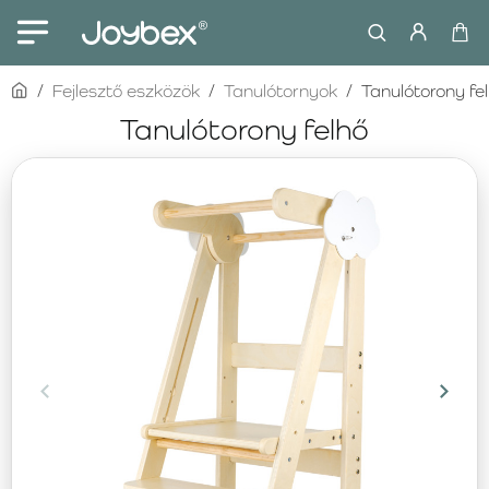
home
Fejlesztő eszközök
Tanulótornyok
Tanulótorony fe
Tanulótorony felhő