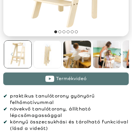
Termékvideó
praktikus tanulótorony gyönyörű
felhőmotívummal
növekvő tanulótorony, állítható
lépcsőmagassággal
könnyű összecsukhási és tárolható funkcióval
(lásd a videót)