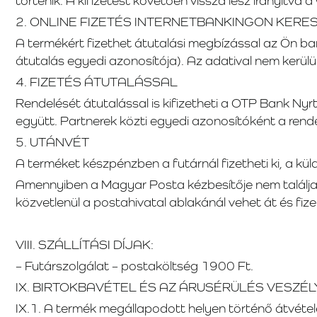
történik. A kifizetést követően vissza lesz irányítva
2. ONLINE FIZETÉS INTERNETBANKINGON KERES
A termékért fizethet átutalási megbízással az Ön ba
átutalás egyedi azonosítója). Az adatival nem kerül
4. FIZETÉS ÁTUTALÁSSAL
Rendelését átutalással is kifizetheti a OTP Bank Nyr
együtt. Partnerek közti egyedi azonosítóként a rend
5. UTÁNVÉT
A terméket készpénzben a futárnál fizetheti ki, a kü
Amennyiben a Magyar Posta kézbesítője nem találja 
közvetlenül a postahivatal ablakánál vehet át és fizet
VIII. SZÁLLÍTÁSI DÍJAK:
– Futárszolgálat – postaköltség 1900 Ft.
IX. BIRTOKBAVÉTEL ÉS AZ ÁRUSÉRÜLÉS VESZÉ
IX.1. A termék megállapodott helyen történő átvételé