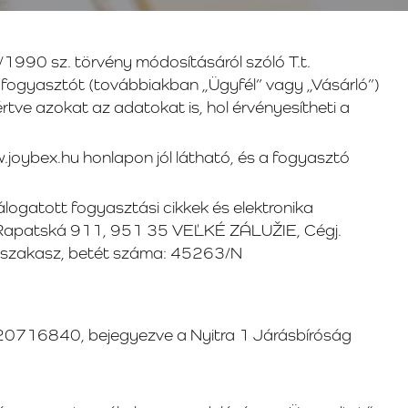
2/1990 sz. törvény módosításáról szóló T.t.
fogyasztót (továbbiakban „Ügyfél” vagy „Vásárló”)
rtve azokat az adatokat is, hol érvényesítheti a
.joybex.hu honlapon jól látható, és a fogyasztó
logatott fogyasztási cikkek és elektronika
helye Rapatská 911, 951 35 VEĽKÉ ZÁLUŽIE, Cégj.
 szakasz, betét száma: 45263/N
0716840, bejegyezve a Nyitra 1 Járásbíróság