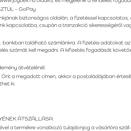
 a www.joybex.hu oldalra, és megjelenik a rendelés fogad
ZTÜL – GoPay
nkjának biztonságos oldalán, a fizetéssel kapcsolatos, 
ünk kapcsolatba, csupán a tranzakció sikerességéről vag
t. bankban található számlánkra. A fizetési adatokat az 
elés számát kell megadni. A kifizetés fogadását követőe
ldemény átvételénél.
Önt a megadott címen, akkor a postaládájában értesíté
het ki.
LYÉNEK ÁTSZÁLLÁSA:
vel a termékre vonatkozó tulajdonjog a vásárlóra száll á