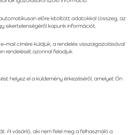
ásának igazolásáról szóló információ.
automatikusan előre kitöltött adatokkal (összeg, az
y sikertelenségéről kapunk információt.
e-mail címére küldjük, a rendelés visszaigazolásával
n rendelését azonnal feladjuk.
st helyez el a küldemény érkezéséről, amelyet Ön
t. A vásárló, aki nem felel meg a felhasználó a