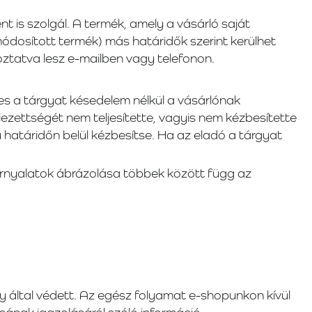
 is szolgál. A termék, amely a vásárló saját
módosított termék) más határidők szerint kerülhet
koztatva lesz e-mailben vagy telefonon.
s a tárgyat késedelem nélkül a vásárlónak
ezettségét nem teljesítette, vagyis nem kézbesítette
rű határidőn belül kézbesítse. Ha az eladó a tárgyat
ínárnyalatok ábrázolása többek között függ az
Pay által védett. Az egész folyamat e-shopunkon kívül