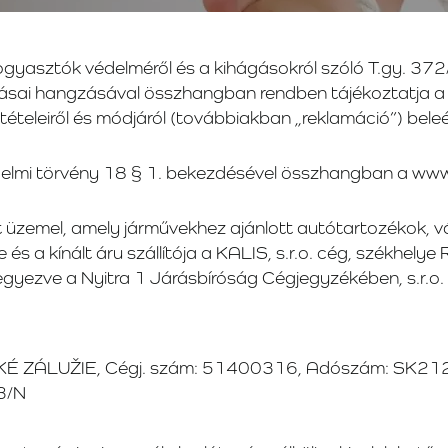
 fogyasztók védelméről és a kihágásokról szóló T.gy. 37
ásai hangzásával összhangban rendben tájékoztatja a 
tételeiről és módjáról (továbbiakban „reklamáció”) beleé
édelmi törvény 18 § 1. bekezdésével összhangban a www
 üzemel, amely járművekhez ajánlott autótartozékok, vá
je és a kínált áru szállítója a KALIS, s.r.o. cég, szék
ve a Nyitra 1 Járásbíróság Cégjegyzékében, s.r.o.
EĽKÉ ZÁLUŽIE, Cégj. szám: 51400316, Adószám: SK212
3/N