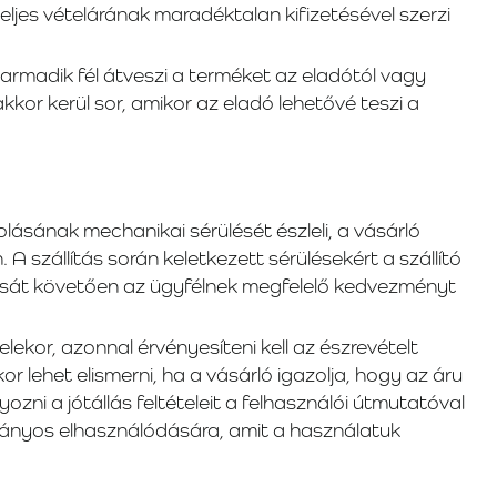
eljes vételárának maradéktalan kifizetésével szerzi
 harmadik fél átveszi a terméket az eladótól vagy
kor kerül sor, amikor az eladó lehetővé teszi a
ásának mechanikai sérülését észleli, a vásárló
. A szállítás során keletkezett sérülésekért a szállító
ezárását követően az ügyfélnek megfelelő kedvezményt
ekor, azonnal érvényesíteni kell az észrevételt
 lehet elismerni, ha a vásárló igazolja, hogy az áru
ozni a jótállás feltételeit a felhasználói útmutatóval
okványos elhasználódására, amit a használatuk