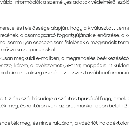
vábbi információk a személyes adatok védelméről szóló
meretei és felelőssége alapján, hogy a kiválasztott term
méretének, a csomagtartó fogantyújának ellenőrzése, a 
ottai semmilyen esetben sem felelősek a megrendelt term
a műszaki csoportunkkal.
kusan megküldi e-mailben, a megrendelés beérkezésétől
rizze, kérem, a levélszemét (SPAM) mappát is. A küldem
mail címre szükség esetén az összes további információ
. Az áru szállítási ideje a szállítás típusától függ, ame
elték meg, és raktáron van, az árut munkanapon belül 12
endelték meg, és nincs raktáron, a vásárlót haladéktalan