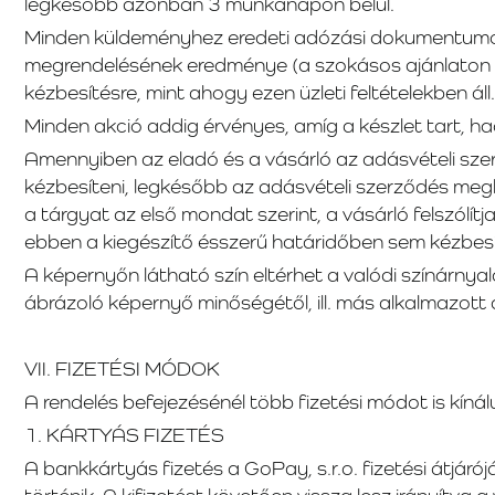
legkésőbb azonban 3 munkanapon belül.
Minden küldeményhez eredeti adózási dokumentumot (s
megrendelésének eredménye (a szokásos ajánlaton kív
kézbesítésre, mint ahogy ezen üzleti feltételekben á
Minden akció addig érvényes, amíg a készlet tart, ha
Amennyiben az eladó és a vásárló az adásvételi sz
kézbesíteni, legkésőbb az adásvételi szerződés megk
a tárgyat az első mondat szerint, a vásárló felszólít
ebben a kiegészítő ésszerű határidőben sem kézbesíti
A képernyőn látható szín eltérhet a valódi színárnya
ábrázoló képernyő minőségétől, ill. más alkalmazott
VII. FIZETÉSI MÓDOK
A rendelés befejezésénél több fizetési módot is kínál
1. KÁRTYÁS FIZETÉS
A bankkártyás fizetés a GoPay, s.r.o. fizetési átjáró