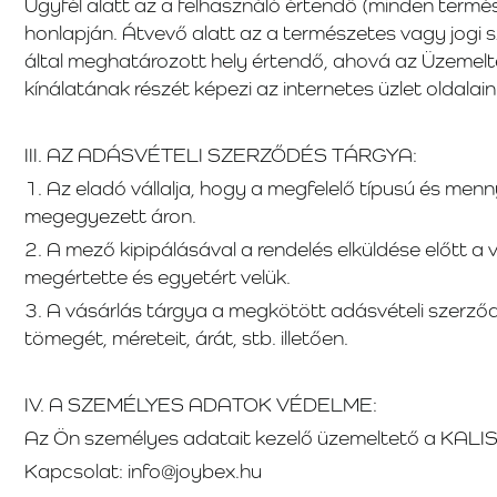
Ügyfél alatt az a felhasználó értendő (minden termé
honlapján. Átvevő alatt az a természetes vagy jogi s
által meghatározott hely értendő, ahová az Üzemelt
kínálatának részét képezi az internetes üzlet oldalain
III. AZ ADÁSVÉTELI SZERZŐDÉS TÁRGYA:
1. Az eladó vállalja, hogy a megfelelő típusú és menny
megegyezett áron.
2. A mező kipipálásával a rendelés elküldése előtt a 
megértette és egyetért velük.
3. A vásárlás tárgya a megkötött adásvételi szerződ
tömegét, méreteit, árát, stb. illetően.
IV. A SZEMÉLYES ADATOK VÉDELME:
Az Ön személyes adatait kezelő üzemeltető a KALIS,
Kapcsolat: info@joybex.hu