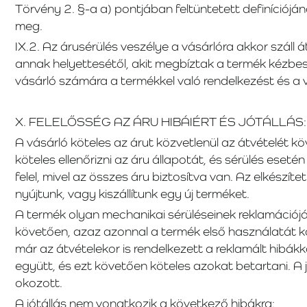
Törvény 2. §-a a) pontjában feltüntetett definíciójá
meg.
IX.2. Az árusérülés veszélye a vásárlóra akkor száll 
annak helyettesétől, akit megbíztak a termék kézbesí
vásárló számára a termékkel való rendelkezést és a 
X. FELELŐSSÉG AZ ÁRU HIBÁIÉRT ÉS JÓTÁLLÁS:
A vásárló köteles az árut közvetlenül az átvételét 
köteles ellenőrizni az áru állapotát, és sérülés esetén
felel, mivel az összes áru biztosítva van. Az elkészí
nyújtunk, vagy kiszállítunk egy új terméket.
A termék olyan mechanikai sérüléseinek reklamációját
követően, azaz azonnal a termék első használatát köv
már az átvételekor is rendelkezett a reklamált hibákka
együtt, és ezt követően köteles azokat betartani. A 
okozott.
A jótállás nem vonatkozik a következő hibákra: