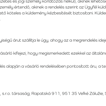
szetes és jogi személy korlátozás nélkül), akinek lehe
zemély értendő, akinek a rendelés szerint az Ügyfél kül
ető köteles a küldemény kézbesítését biztosítani. Küld
.
iségű árut szállítja le úgy, ahogy az a megrendelés idejé
vásárló kifejezi, hogy megismerkedett ezekkel az általáno
és alapján a vásárló rendelésében pontosított áru, a 
 s.r.o. társaság; Rapatská 911, 951 35 Veľké Zálužie