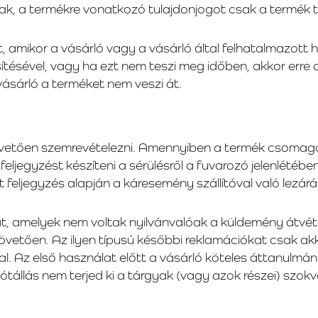
nak, a termékre vonatkozó tulajdonjogot csak a termék t
át, amikor a vásárló vagy a vásárló által felhatalmazott
tésével, vagy ha ezt nem teszi meg időben, akkor erre ak
vásárló a terméket nem veszi át.
követően szemrevételezni. Amennyiben a termék csomagol
 feljegyzést készíteni a sérülésről a fuvarozó jelenlétében
tett feljegyzés alapján a káresemény szállítóval való l
, amelyek nem voltak nyilvánvalóak a küldemény átvétel
etően. Az ilyen típusú későbbi reklamációkat csak akkor
l. Az első használat előtt a vásárló köteles áttanulmány
jótállás nem terjed ki a tárgyak (vagy azok részei) sz