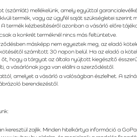
zámlát) mellékelünk, amely egyúttal garancialevélként
üli termék, vagy az ügyfél saját szükségletei szerint 
ll. A termék kézbesítéséről azonban a vásárló előre tájé
csak a konkrét terméknél nincs más feltüntetve.
erződésben másképp nem egyeztek meg, az eladó kötele
ötésétől számított 30 napon belül. Ha az eladó a kötel
ja őt, hogy a tárgyat az általa nyújtott kiegészítő éssze
, a vásárlónak joga van elállni a szerződéstől.
lattól, amelyet a vásárló a valóságban észlelhet. A sz
 ábrázoló berendezéstől.
unk:
ján keresztül zajlik. Minden hitelkártya információ a Go