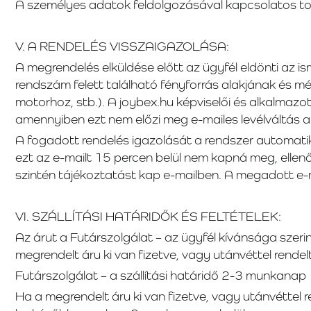
A személyes adatok feldolgozásával kapcsolatos to
V. A RENDELÉS VISSZAIGAZOLÁSA:
A megrendelés elküldése előtt az ügyfél eldönti az is
rendszám felett található fényforrás alakjának és 
motorhoz, stb.). A joybex.hu képviselői és alkalmaz
amennyiben ezt nem előzi meg e-mailes levélváltás 
A fogadott rendelés igazolását a rendszer automati
ezt az e-mailt 15 percen belül nem kapná meg, ellenő
szintén tájékoztatást kap e-mailben. A megadott e-
VI. SZÁLLÍTÁSI HATÁRIDŐK ÉS FELTÉTELEK:
Az árut a Futárszolgálat – az ügyfél kívánsága szerint
megrendelt áru ki van fizetve, vagy utánvéttel rend
Futárszolgálat – a szállítási határidő 2-3 munkanap
Ha a megrendelt áru ki van fizetve, vagy utánvéttel r