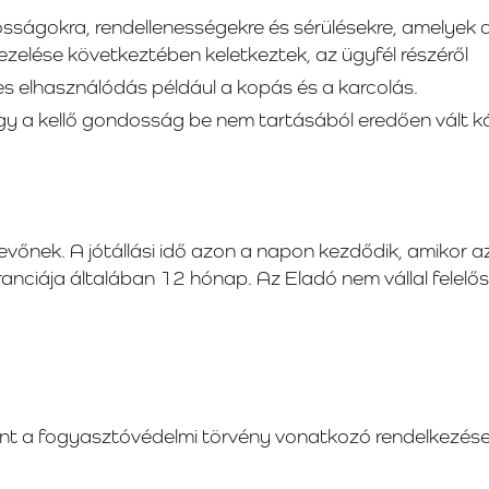
osságokra, rendellenességekre és sérülésekre, amelyek a
ezelése következtében keletkeztek, az ügyfél részéről
s elhasználódás például a kopás és a karcolás.
gy a kellő gondosság be nem tartásából eredően vált k
 Vevőnek. A jótállási idő azon a napon kezdődik, amikor
anciája általában 12 hónap. Az Eladó nem vállal felelős
mint a fogyasztóvédelmi törvény vonatkozó rendelkezése