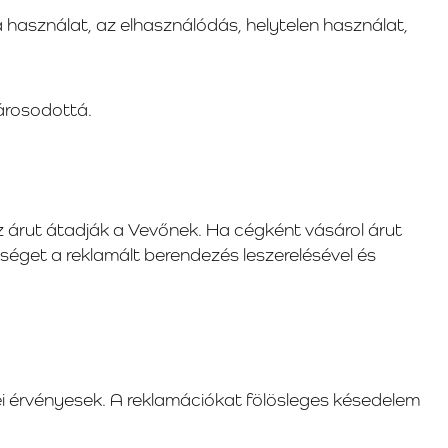
 használat, az elhasználódás, helytelen használat,
árosodottá.
 az árut átadják a Vevőnek. Ha cégként vásárol árut
séget a reklamált berendezés leszerelésével és
i érvényesek. A reklamációkat fölösleges késedelem