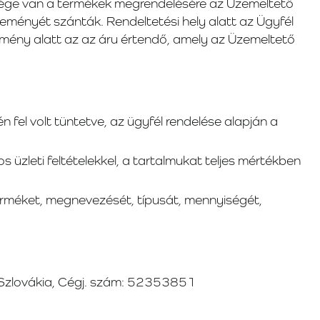
tősége van a termékek megrendelésére az Üzemeltető
deményét szánták. Rendeltetési hely alatt az Ügyfél
emény alatt az az áru értendő, amely az Üzemeltető
n fel volt tüntetve, az ügyfél rendelése alapján a
s üzleti feltételekkel, a tartalmukat teljes mértékben
terméket, megnevezését, típusát, mennyiségét,
, Szlovákia, Cégj. szám: 52353851