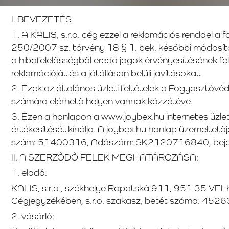
I. BEVEZETÉS
1. A KALIS, s.r.o. cég ezzel a reklamációs renddel a
250/2007 sz. törvény 18 § 1. bek. későbbi módosít
a hibafelelősségből eredő jogok érvényesítésének fel
reklamációját és a jótálláson belüli javításokat.
2. Ezek az általános üzleti feltételek a Fogyasztóv
számára elérhető helyen vannak közzétéve.
3. Ezen a honlapon a www.joybex.hu internetes üzlet
értékesítését kínálja. A joybex.hu honlap üzemeltető
szám: 51400316, Adószám: SK2120716840, bejegyez
II. A SZERZŐDŐ FELEK MEGHATÁROZÁSA:
1. eladó:
KALIS, s.r.o., székhelye Rapatská 911, 951 35 V
Cégjegyzékében, s.r.o. szakasz, betét száma: 4526
2. vásárló: