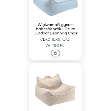
Wigiwama® gyerek
babzsák szék - Azure
Outdoor Beanbag Chair
OEKO-TEX®, kültér
76 190 Ft