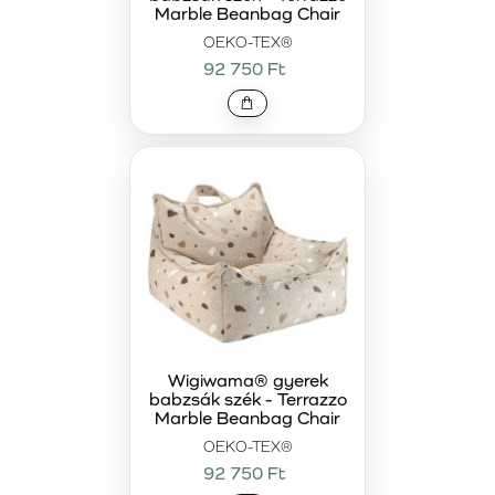
Marble Beanbag Chair
OEKO-TEX®
92 750 Ft
Wigiwama® gyerek
babzsák szék - Terrazzo
Marble Beanbag Chair
OEKO-TEX®
92 750 Ft