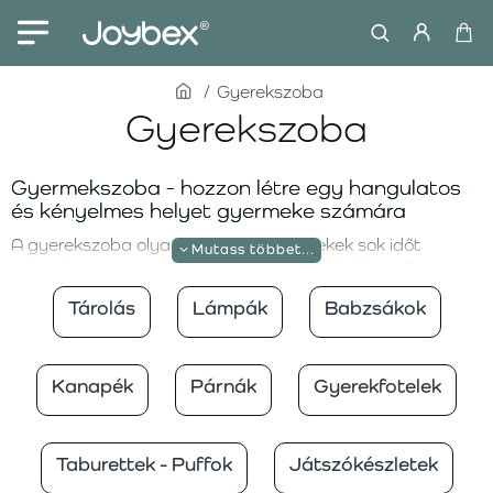
home
Gyerekszoba
Gyerekszoba
Gyermekszoba - hozzon létre egy hangulatos
és kényelmes helyet gyermeke számára
A gyerekszoba olyan hely, ahol a gyerekek sok időt
töltenek - játszanak, tanulnak és pihennek. Ezért fontos,
hogy ez a tér ne csak funkcionális, hanem hangulatos és
Tárolás
Lámpák
Babzsákok
kényelmes is legyen. Webshopunkban olyan kiegészítők és
bútorok széles választékát kínáljuk, amelyek minden
gyerekszobát olyan hellyé varázsolnak, ahol a gyerekek
Kanapék
Párnák
Gyerekfotelek
biztonságban és boldogan érzik magukat. A kényelmes
babzsákoktól az elegáns kanapékig minden termék a
kényelmet és a stílust szem előtt tartva készült.
Taburettek - Puffok
Játszókészletek
Wigiwama Cream White Beanbag Chair –
kényelem és stílus egyben