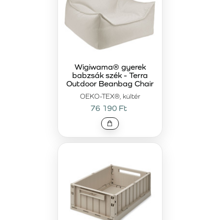
Wigiwama® gyerek
babzsák szék - Terra
Outdoor Beanbag Chair
OEKO-TEX®, kültér
76 190 Ft