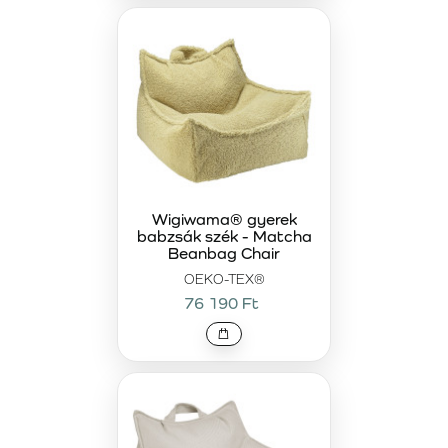
Wigiwama® gyerek
babzsák szék - Matcha
Beanbag Chair
OEKO-TEX®
76 190 Ft