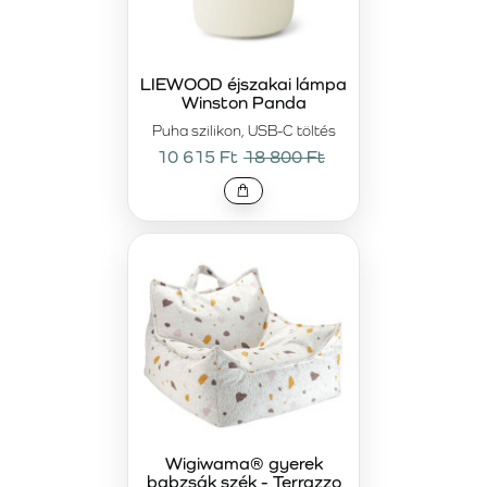
LIEWOOD éjszakai lámpa
Winston Panda
Puha szilikon, USB-C töltés
10 615 Ft
18 800 Ft
Wigiwama® gyerek
babzsák szék - Terrazzo