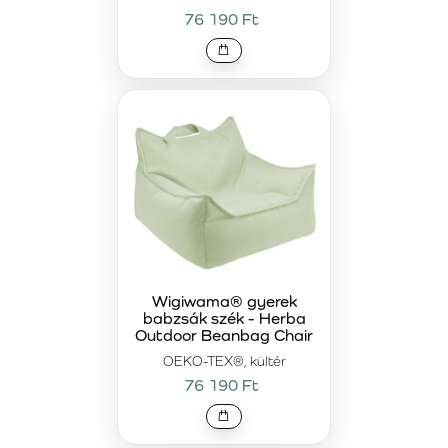
76 190 Ft
Wigiwama® gyerek
babzsák szék - Herba
Outdoor Beanbag Chair
OEKO-TEX®, kültér
76 190 Ft