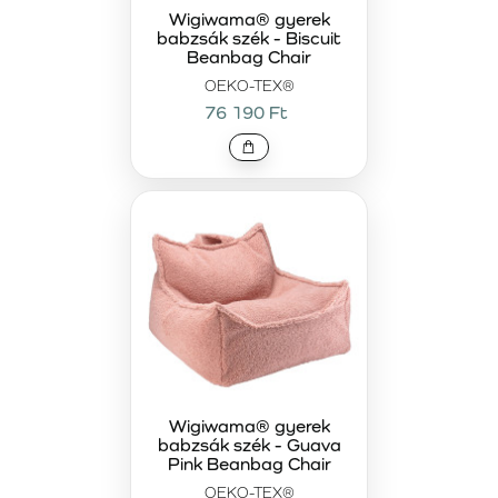
Wigiwama® gyerek
babzsák szék - Biscuit
Beanbag Chair
OEKO-TEX®
76 190 Ft
Wigiwama® gyerek
babzsák szék - Guava
Pink Beanbag Chair
OEKO-TEX®