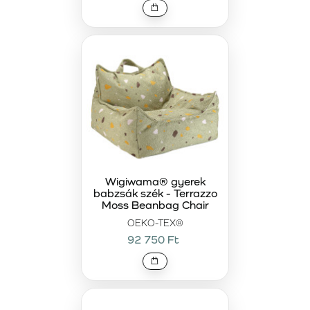
Wigiwama® gyerek
babzsák szék - Terrazzo
Moss Beanbag Chair
OEKO-TEX®
92 750 Ft