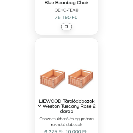
Blue Beanbag Chair
OEKO-TEX®
76 190 Ft
LIEWOOD Tárolódobozok
M Weston Tuscany Rose 2
darab
Összecsukható és egymásra
rakható dobozok
6 275 Ft
10 000 Ft