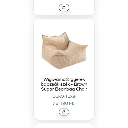
Wigiwama® gyerek
babzsák szék - Brown
Sugar Beanbag Chair
OEKO-TEX®
76 190 Ft