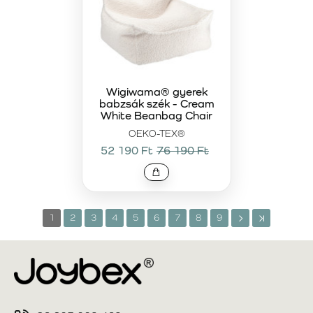
Wigiwama® gyerek
babzsák szék - Cream
White Beanbag Chair
OEKO-TEX®
52 190 Ft
76 190 Ft
1
2
3
4
5
6
7
8
9