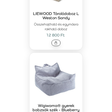
LIEWOOD Tárolódoboz L
Weston Sandy
Összehajtható és egymásra
rakható doboz
12 800 Ft
Wigiwama® gyerek
babzsák szék - Blueberry