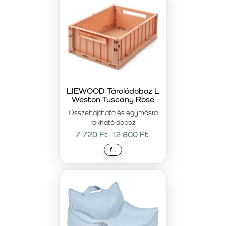
LIEWOOD Tárolódoboz L
Weston Tuscany Rose
Összehajtható és egymásra
rakható doboz
7 720 Ft
12 800 Ft