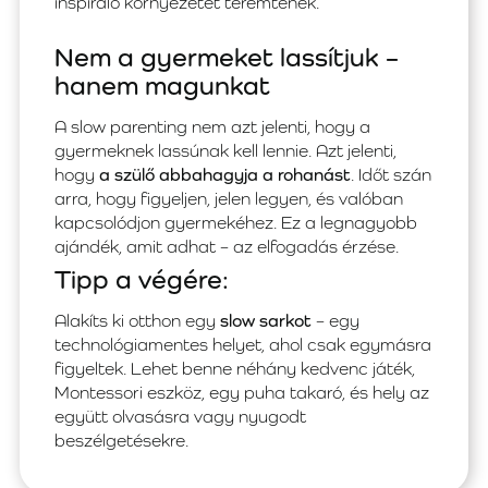
inspiráló környezetet teremtenek.
Nem a gyermeket lassítjuk –
hanem magunkat
A slow parenting nem azt jelenti, hogy a
gyermeknek lassúnak kell lennie. Azt jelenti,
hogy
a szülő abbahagyja a rohanást
. Időt szán
arra, hogy figyeljen, jelen legyen, és valóban
kapcsolódjon gyermekéhez. Ez a legnagyobb
ajándék, amit adhat – az elfogadás érzése.
Tipp a végére:
Alakíts ki otthon egy
slow sarkot
– egy
technológiamentes helyet, ahol csak egymásra
figyeltek. Lehet benne néhány kedvenc játék,
Montessori eszköz, egy puha takaró, és hely az
együtt olvasásra vagy nyugodt
beszélgetésekre.