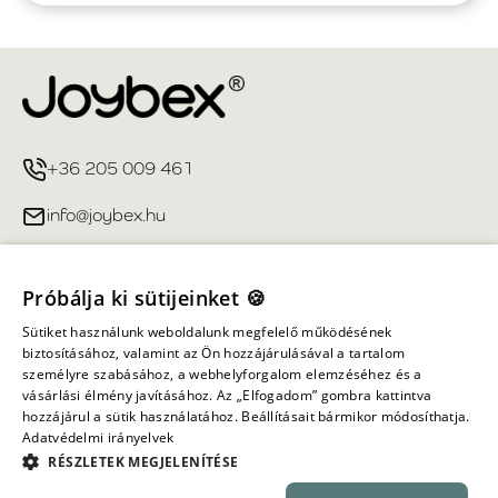
+36 205 009 461
info@joybex.hu
Hasznos linkek
Próbálja ki sütijeinket 🍪
Fiókom
Sütiket használunk weboldalunk megfelelő működésének
biztosításához, valamint az Ön hozzájárulásával a tartalom
személyre szabásához, a webhelyforgalom elemzéséhez és a
Információ
vásárlási élmény javításához. Az „Elfogadom” gombra kattintva
hozzájárul a sütik használatához. Beállításait bármikor módosíthatja.
Adatvédelmi irányelvek
Minden jog fenntartva ©
2026
Joybex.hu
RÉSZLETEK MEGJELENÍTÉSE