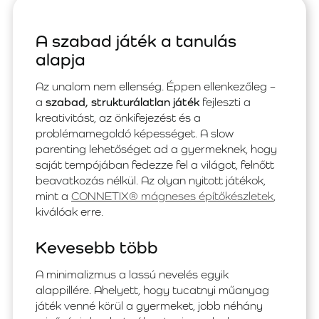
A szabad játék a tanulás
alapja
Az unalom nem ellenség. Éppen ellenkezőleg –
a
szabad, strukturálatlan játék
fejleszti a
kreativitást, az önkifejezést és a
problémamegoldó képességet. A slow
parenting lehetőséget ad a gyermeknek, hogy
saját tempójában fedezze fel a világot, felnőtt
beavatkozás nélkül. Az olyan nyitott játékok,
mint a
CONNETIX® mágneses építőkészletek
,
kiválóak erre.
Kevesebb több
A minimalizmus a lassú nevelés egyik
alappillére. Ahelyett, hogy tucatnyi műanyag
játék venné körül a gyermeket, jobb néhány