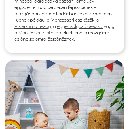
minőségi darabot választani, amelyek
egyszerre több területen fejlesztenek –
mozgásban, gondolkodásban és érzelmekben.
Ilyenek például a Montessori eszközök: a
Pikler-háromszög
, a
egyensúlyozó deszka
vagy
a
Montessori hinta
, amelyek önálló mozgásra
és önbizalomra ösztönöznek.