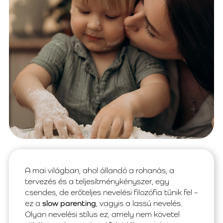
A mai világban, ahol állandó a rohanás, a
tervezés és a teljesítménykényszer, egy
csendes, de erőteljes nevelési filozófia tűnik fel –
ez a
slow parenting
, vagyis a lassú nevelés.
Olyan nevelési stílus ez, amely nem követel