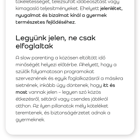
tökéletességet, telezsúfolt időbeosztást vagy
kimagasló teljesítményeket. Ehelyett
jelenlétet,
nyugalmat és bizalmat kínál a gyermek
természetes fejlődéséhez.
Legyünk jelen, ne csak
elfoglaltak
A slow parenting a közösen eltöltött idő
minőségét helyezi előtérbe. Ahelyett, hogy a
szülők folyamatosan programokat
szerveznének és egyik foglalkozásról a másikra
sietnének, inkább úgy döntenek, hogy
itt és
most
vannak jelen – legyen szó közös
étkezésről, sétáról vagy csendes játékról
otthon. Az ilyen pillanatok mély köteléket
teremtenek, és biztonságérzetet adnak a
gyermeknek.