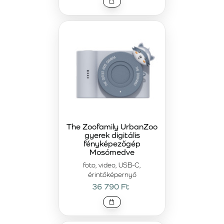
The Zoofamily UrbanZoo
gyerek digitális
fényképezőgép
Mosómedve
foto, video, USB-C,
érintőképernyő
36 790 Ft