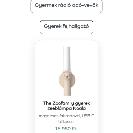
Gyermek rádió adó-vevők
A
LIEWOOD Zora
rajztábla lehetőséget ad az újra és újra
rajzolásra rendetlenség nélkül – fejleszti a finommotorikát
és a képzelőerőt.
Gyerek fejhallgató
The Zoofamily Gyerek fényképezőgép azonnali
nyomtatással
A Zooamily unikornisos kamerája
örömet szerez minden kis
fotósnak. A fotók azonnal kinyomtathatók, így a játék és
alkotás azonnal kézzelfoghatóvá válik.
Szórakozás minden korosztály számára
Az interaktív játékok minden korosztály számára
alkalmasak, a legkisebb felfedezőktől egészen az idősebb
iskolásokig. A legkisebbek számára ideálisak az egyszerű
feladatokat és játékos elemeket tartalmazó játékok,
amelyek támogatják a motorikus képességek és a
The Zoofamily gyerek
zseblámpa Koala
koordináció fejlődését. Az idősebb gyerekek haladó
oktatási tevékenységekkel foglalkozhatnak, amelyek
mágneses fali tartóval, USB-C
felkészítik őket az iskolai kihívásokra és szélesítik
töltéssel
látókörüket. Az interaktív játékok ezért remek ajándékok
15 980 Ft