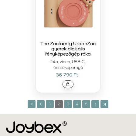
The Zoofamily UrbanZoo
gyerek digitális
fényképezőgép róka
foto, video, USB-C,
érintőképernyő
36 790 Ft
1
2
3
4
5