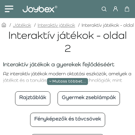
home
Játékok
Interaktív játékok
Interaktív játékok - oldal
Interaktív játékok - oldal
2
Interaktív játékok a gyerekek fejlődéséért
Az interaktív játékok modern oktatási eszközök, amelyek a
játékot és a tanulást ötvözik. Fejlett technológiák, mint
például a kiterjesztett valóság, érintésérzékelők és
hangfunkciók révén ezek a játékok szórakoztató és
Rajztáblák
Gyermek zseblámpák
lebilincselő módon segítik a gyerekeket az új ismeretek
felfedezésében. Az interaktív játékok arra ösztönzik a
gyerekeket, hogy aktívan részt vegyenek a tanulásban,
Fényképezők és távcsövek
ezáltal fejlesztve kíváncsiságukat, logikus
gondolkodásukat és kreativitásukat.
LIEWOOD Varázslótábla kreatív percekhez