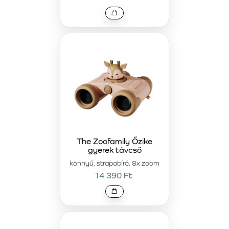
The Zoofamily Őzike
gyerek távcső
könnyű, strapabíró, 8x zoom
14 390 Ft