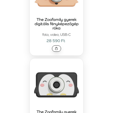
The Zoofamily gyerek
digitális fényképezőgép
róka
foto, video, USB-C
28 590 Ft
The Zoofamily gyerek