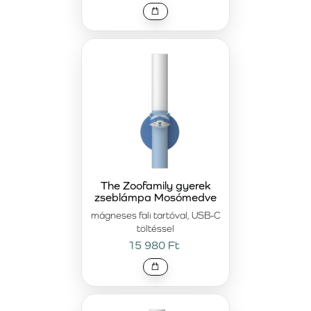
minden olyan gyermek számára, aki szeret új dolgokat
tanulni és közben jól szórakozni.
The Zoofamily gyerek
zseblámpa Mosómedve
mágneses fali tartóval, USB-C
töltéssel
15 980 Ft