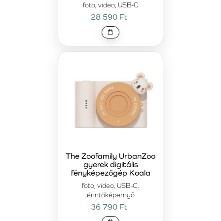
foto, video, USB-C
28 590 Ft
The Zoofamily UrbanZoo
gyerek digitális
fényképezőgép Koala
foto, video, USB-C,
érintőképernyő
36 790 Ft