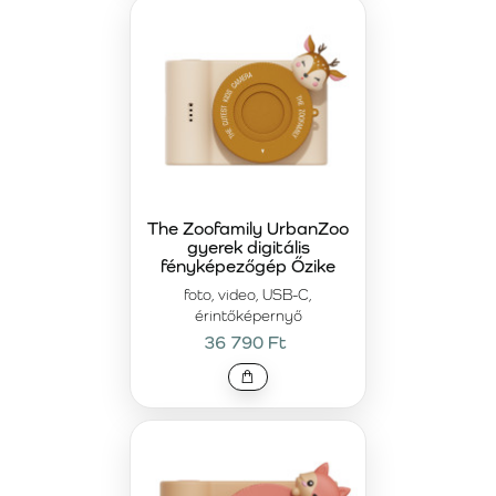
The Zoofamily UrbanZoo
gyerek digitális
fényképezőgép Őzike
foto, video, USB-C,
érintőképernyő
36 790 Ft