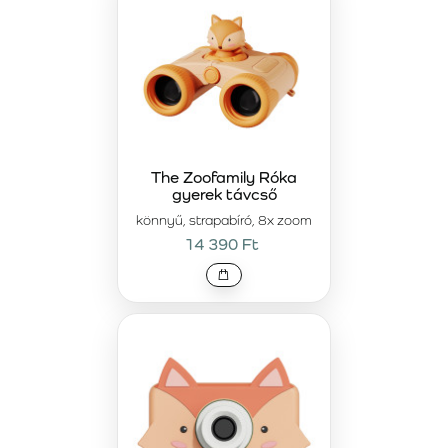
The Zoofamily Róka
gyerek távcső
könnyű, strapabíró, 8x zoom
14 390 Ft