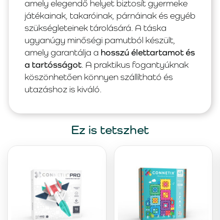
amely elegendő helyet biztosít gyermeke
játékainak, takaróinak, párnáinak és egyéb
szükségleteinek tárolásárá. A táska
ugyanúgy minőségi pamutból készült,
amely garantálja a
hosszú élettartamot és
a tartósságot
. A praktikus fogantyúknak
köszönhetően könnyen szállítható és
utazáshoz is kiváló.
Ez is tetszhet