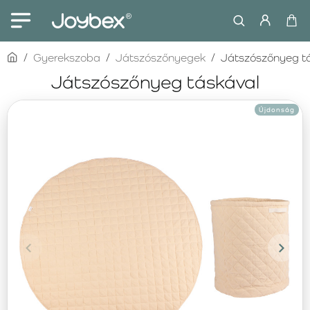
home
Gyerekszoba
Játszószőnyegek
Játszószőnyeg t
Játszószőnyeg táskával
Újdonság