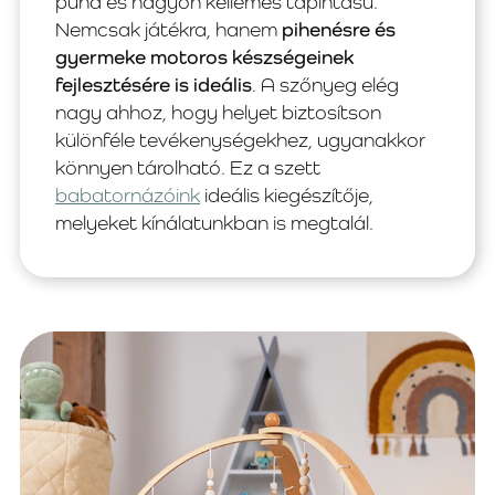
puha és nagyon kellemes tapintású.
Nemcsak játékra, hanem
pihenésre és
gyermeke motoros készségeinek
fejlesztésére is ideális
. A szőnyeg elég
nagy ahhoz, hogy helyet biztosítson
különféle tevékenységekhez, ugyanakkor
könnyen tárolható. Ez a szett
babatornázóink
ideális kiegészítője,
melyeket kínálatunkban is megtalál.