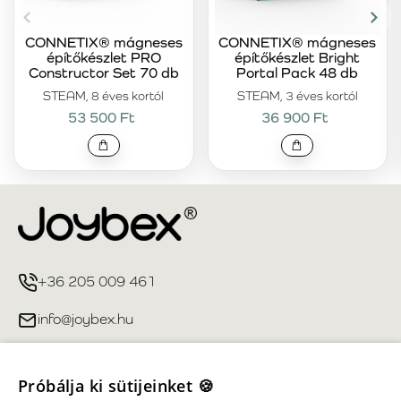
CONNETIX® mágneses
CONNETIX® mágneses
építőkészlet PRO
építőkészlet Bright
Constructor Set 70 db
Portal Pack 48 db
STEAM, 8 éves kortól
STEAM, 3 éves kortól
53 500 Ft
36 900 Ft
+36 205 009 461
info@joybex.hu
Hasznos linkek
Próbálja ki sütijeinket 🍪