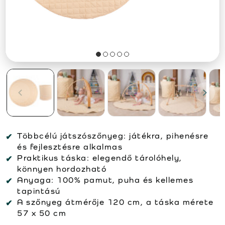
Többcélú játszószőnyeg: játékra, pihenésre
és fejlesztésre alkalmas
Praktikus táska: elegendő tárolóhely,
könnyen hordozható
Anyaga: 100% pamut, puha és kellemes
tapintású
A szőnyeg átmérője 120 cm, a táska mérete
57 x 50 cm