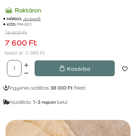
Raktáron
MÁRKA:
Joybex®
KÓD:
PM-001
15 600 Ft
7 600 Ft
Nettó ár: 5 985 Ft
Kosárba
Ingyenes szállítás
38 000 Ft
felett
Kiszállítás
1-3 napon
belül