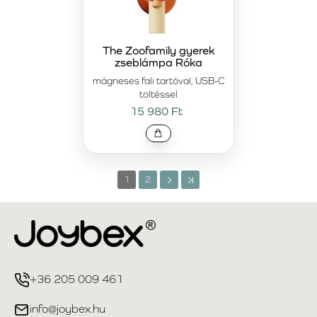
The Zoofamily gyerek
zseblámpa Róka
mágneses fali tartóval, USB-C
töltéssel
15 980 Ft
1
2
+36 205 009 461
info@joybex.hu