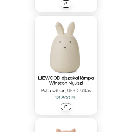
biztonságérzetet
A megfelelő világítás harmonikus környezetet teremt a
gyerekszobában, és hozzájárul a pihentető alváshoz. A Mr
Maria lámpák modern dizájnt ötvöznek a
funkcionalitással, így tökéletes megoldást kínálnak
kicsiknek és nagyoknak egyaránt. Válassza ki a megfelelő
lámpát gyermekének, és teremtsen meghitt, biztonságos
légkört a szobájában.
LIEWOOD éjszakai lámpa
Winston Nyuszi
Puha szilikon, USB-C töltés
18 800 Ft