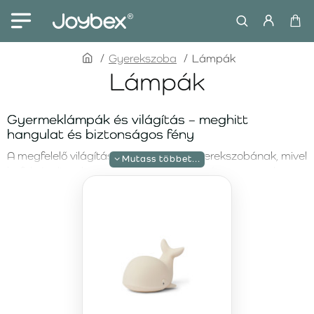
home
Gyerekszoba
Lámpák
Lámpák
Gyermeklámpák és világítás – meghitt
hangulat és biztonságos fény
A megfelelő világítás fontos része a gyerekszobának, mivel
befolyásolja a hangulatot, a kényelmet és a gyermek
alvásminőségét. A gyermeklámpáknak nemcsak
praktikusnak, hanem esztétikusnak és biztonságosnak is
kell lenniük. Kínálatunkban megtalálhatók a neves Mr
Maria márka eredeti éjjeli fényei, amelyeket kiváló
minőségű anyag, lágy LED világítás és ikonikus dizájn
jellemez. Legyen szó éjjeliszekrény-lámpáról, megnyugtató
altatófényről vagy stílusos gyerekszoba kiegészítőről,
nálunk biztosan megtalálja a megfelelőt.
LIEWOOD éjjeli lámpa Winston Cica