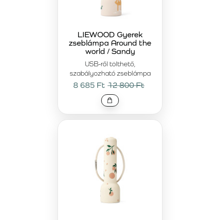
LIEWOOD Gyerek
zseblámpa Around the
world / Sandy
USB-ről tölthető,
szabályozható zseblámpa
8 685 Ft
12 800 Ft