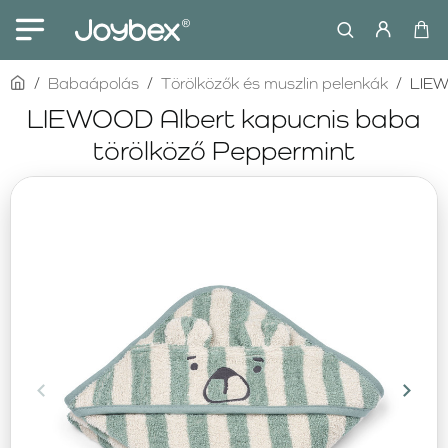
home
Babaápolás
Törölközők és muszlin pelenkák
LIEW
LIEWOOD Albert kapucnis baba
törölköző Peppermint