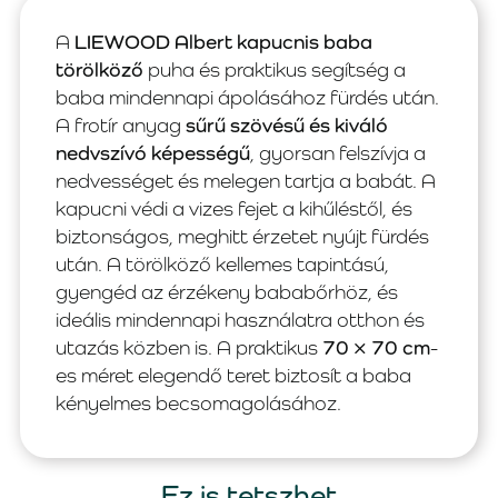
A
LIEWOOD Albert kapucnis baba
törölköző
puha és praktikus segítség a
baba mindennapi ápolásához fürdés után.
A frotír anyag
sűrű szövésű és kiváló
nedvszívó képességű
, gyorsan felszívja a
nedvességet és melegen tartja a babát. A
kapucni védi a vizes fejet a kihűléstől, és
biztonságos, meghitt érzetet nyújt fürdés
után. A törölköző kellemes tapintású,
gyengéd az érzékeny bababőrhöz, és
ideális mindennapi használatra otthon és
utazás közben is. A praktikus
70 × 70 cm
-
es méret elegendő teret biztosít a baba
kényelmes becsomagolásához.
Ez is tetszhet