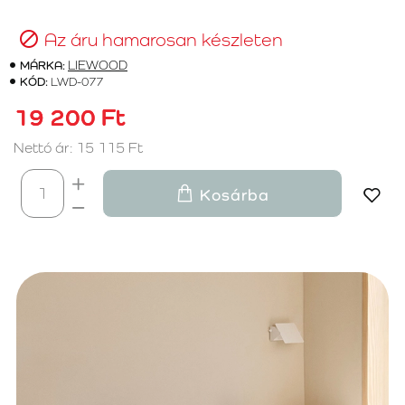
Az áru hamarosan készleten
MÁRKA:
LIEWOOD
KÓD:
LWD-077
19 200 Ft
Nettó ár: 15 115 Ft
Kosárba