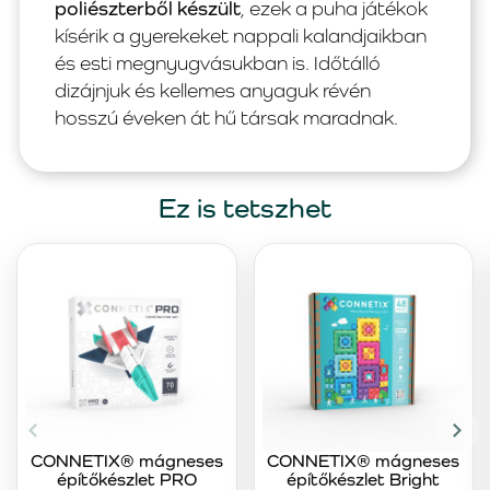
poliészterből készült
, ezek a puha játékok
kísérik a gyerekeket nappali kalandjaikban
és esti megnyugvásukban is. Időtálló
dizájnjuk és kellemes anyaguk révén
hosszú éveken át hű társak maradnak.
Ez is tetszhet
CONNETIX® mágneses
CONNETIX® mágneses
építőkészlet PRO
építőkészlet Bright