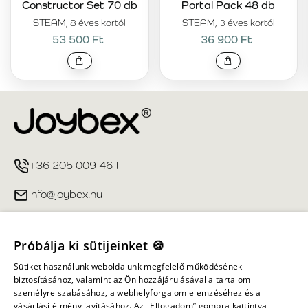
Constructor Set 70 db
Portal Pack 48 db
STEAM, 8 éves kortól
STEAM, 3 éves kortól
53 500 Ft
36 900 Ft
+36 205 009 461
info@joybex.hu
Hasznos linkek
Próbálja ki sütijeinket 🍪
Fiókom
Sütiket használunk weboldalunk megfelelő működésének
biztosításához, valamint az Ön hozzájárulásával a tartalom
személyre szabásához, a webhelyforgalom elemzéséhez és a
Információ
vásárlási élmény javításához. Az „Elfogadom” gombra kattintva