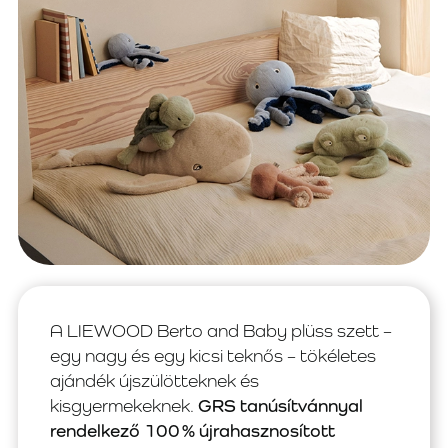
A LIEWOOD Berto and Baby plüss szett –
egy nagy és egy kicsi teknős – tökéletes
ajándék újszülötteknek és
kisgyermekeknek.
GRS tanúsítvánnyal
rendelkező 100 % újrahasznosított