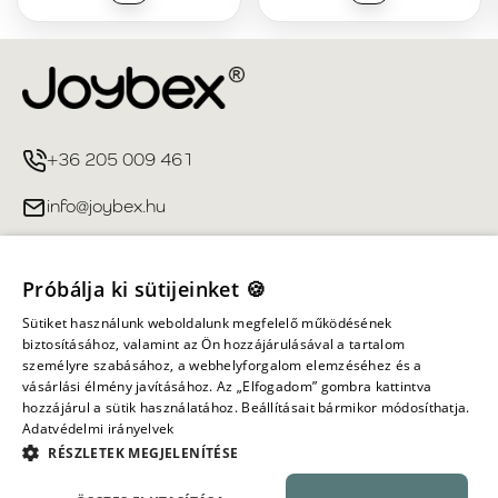
+36 205 009 461
info@joybex.hu
Hasznos linkek
Próbálja ki sütijeinket 🍪
Fiókom
Sütiket használunk weboldalunk megfelelő működésének
biztosításához, valamint az Ön hozzájárulásával a tartalom
személyre szabásához, a webhelyforgalom elemzéséhez és a
Információ
vásárlási élmény javításához. Az „Elfogadom” gombra kattintva
hozzájárul a sütik használatához. Beállításait bármikor módosíthatja.
Adatvédelmi irányelvek
Minden jog fenntartva ©
2026
Joybex.hu
RÉSZLETEK MEGJELENÍTÉSE