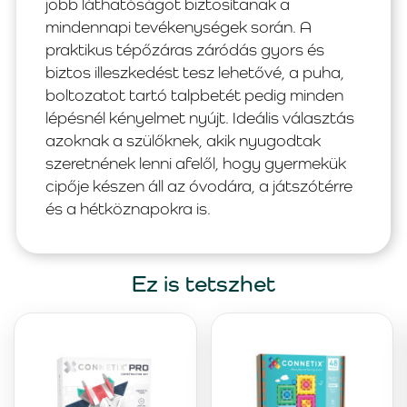
jobb láthatóságot biztosítanak a
mindennapi tevékenységek során. A
praktikus tépőzáras záródás gyors és
biztos illeszkedést tesz lehetővé, a puha,
boltozatot tartó talpbetét pedig minden
lépésnél kényelmet nyújt. Ideális választás
azoknak a szülőknek, akik nyugodtak
szeretnének lenni afelől, hogy gyermekük
cipője készen áll az óvodára, a játszótérre
és a hétköznapokra is.
Ez is tetszhet