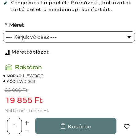
Kényelmes talpbetét:
Párnázott, boltozatot
tartó betét a mindennapi komfortért.
Méret
Mérettáblázat
Raktáron
MÁRKA:
LIEWOOD
KÓD:
LWD-369
26 000 Ft
19 855 Ft
Nettó ár: 15 635 Ft
Kosárba