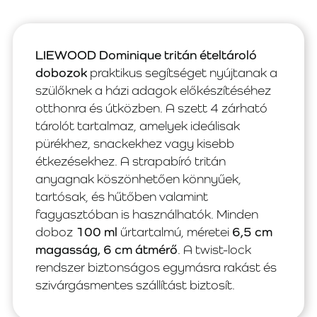
LIEWOOD Dominique tritán ételtároló
dobozok
praktikus segítséget nyújtanak a
szülőknek a házi adagok előkészítéséhez
otthonra és útközben. A szett 4 zárható
tárolót tartalmaz, amelyek ideálisak
pürékhez, snackekhez vagy kisebb
étkezésekhez. A strapabíró tritán
anyagnak köszönhetően könnyűek,
tartósak, és hűtőben valamint
fagyasztóban is használhatók. Minden
doboz
100 ml
űrtartalmú, méretei
6,5 cm
magasság, 6 cm átmérő
. A twist-lock
rendszer biztonságos egymásra rakást és
szivárgásmentes szállítást biztosít.