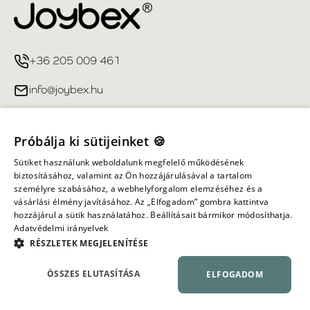
+36 205 009 461
info@joybex.hu
Hasznos linkek
Próbálja ki sütijeinket 🍪
Fiókom
Sütiket használunk weboldalunk megfelelő működésének
biztosításához, valamint az Ön hozzájárulásával a tartalom
személyre szabásához, a webhelyforgalom elemzéséhez és a
Információ
vásárlási élmény javításához. Az „Elfogadom” gombra kattintva
hozzájárul a sütik használatához. Beállításait bármikor módosíthatja.
Adatvédelmi irányelvek
Minden jog fenntartva ©
2026
Joybex.hu
RÉSZLETEK MEGJELENÍTÉSE
ÖSSZES ELUTASÍTÁSA
ELFOGADOM