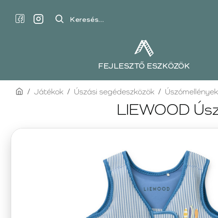
Keresés...
FEJLESZTŐ ESZKÖZÖK
home
Játékok
Úszási segédeszközök
Úszómellények
LIEWOOD Úszóm