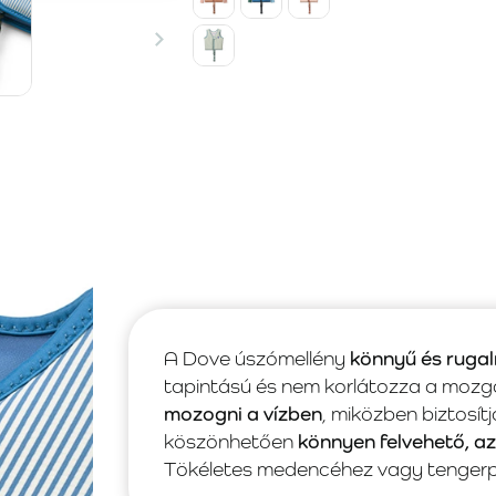
A Dove úszómellény
könnyű és ruga
tapintású és nem korlátozza a mozg
mozogni a vízben
, miközben biztosítj
köszönhetően
könnyen felvehető, az
Tökéletes medencéhez vagy tengerp