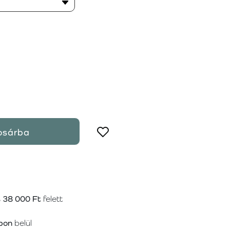
osárba
s
38 000 Ft
felett
pon
belül