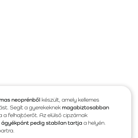
lmas neoprénből
készült, amely kellemes
ást. Segít a gyerekeknek
magabiztosabban
a a felhajtóerőt. Az elülső cipzárnak
 ágyékpánt pedig stabilan tartja
a helyén.
artra.