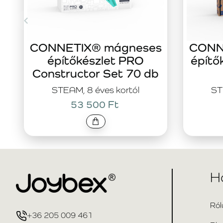
CONNETIX® mágneses
CONN
építőkészlet PRO
építő
Constructor Set 70 db
STEAM, 8 éves kortól
ST
53 500 Ft
H
Ról
+36 205 009 461