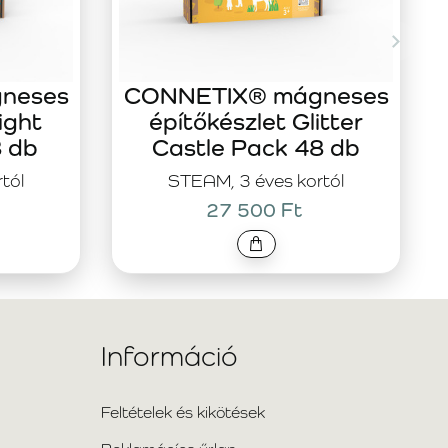
neses
CONNETIX® mágneses
ight
építőkészlet Glitter
8 db
Castle Pack 48 db
tól
STEAM, 3 éves kortól
27 500 Ft
Információ
Feltételek és kikötések