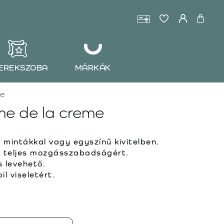
EREKSZOBA
MÁRKÁK
me
e de la creme
 mintákkal vagy egyszínű kivitelben.
 teljes mozgásszabadságért.
s levehető.
l viseletért.