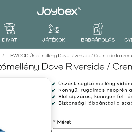
DIVAT
JÁTÉKOK
BABAÁPOLÁS
GY
LIEWOOD Úszómellény Dove Riverside / Creme de la cre
ellény Dove Riverside / Crem
Úszást segítő mellény vidám
Könnyű, rugalmas neoprén a
Elöl cipzáros, könnyen fel- é
Biztonsági lábpánttal a stabi
Méret