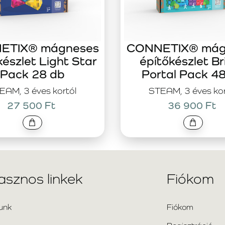
ETIX® mágneses
CONNETIX® mág
készlet Light Star
építőkészlet Br
Pack 28 db
Portal Pack 4
EAM, 3 éves kortól
STEAM, 3 éves kor
27 500 Ft
36 900 Ft
asznos linkek
Fiókom
unk
Fiókom