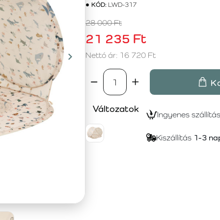
KÓD:
LWD-317
28 000 Ft
21 235 Ft
Nettó ár: 16 720 Ft
K
Változatok
Ingyenes szállítá
Kiszállítás
1-3 na