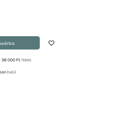
osárba
s
38 000 Ft
felett
pon
belül