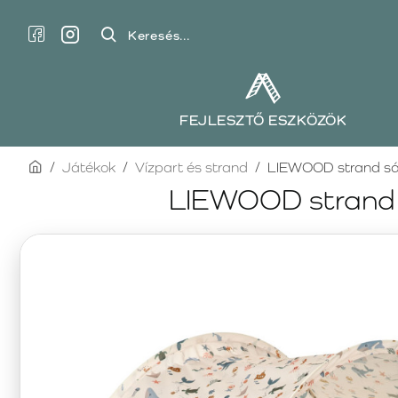
Keresés...
FEJLESZTŐ ESZKÖZÖK
home
Játékok
Vízpart és strand
LIEWOOD strand sát
LIEWOOD strand s