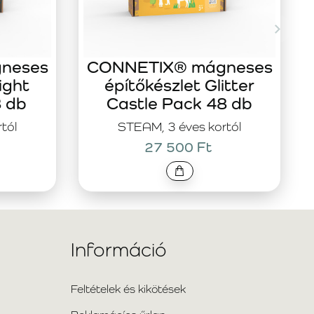
neses
CONNETIX® mágneses
ight
építőkészlet Glitter
8 db
Castle Pack 48 db
tól
STEAM, 3 éves kortól
27 500 Ft
Információ
Feltételek és kikötések