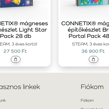
ETIX® mágneses
CONNETIX® mág
készlet Light Star
építőkészlet Br
Pack 28 db
Portal Pack 4
EAM, 3 éves kortól
STEAM, 3 éves kor
27 500 Ft
36 900 Ft
asznos linkek
Fiókom
unk
Fiókom