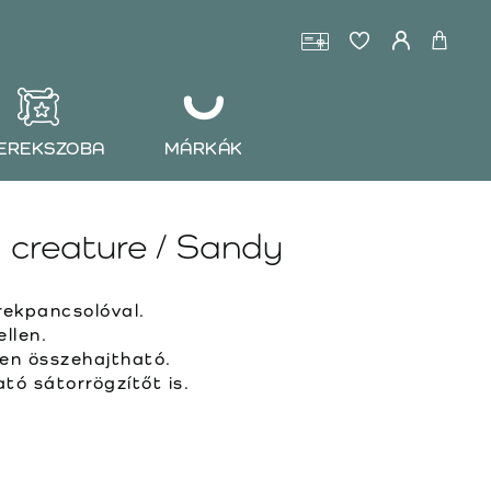
EREKSZOBA
MÁRKÁK
 creature / Sandy
rekpancsolóval.
llen.
en összehajtható.
ó sátorrögzítőt is.