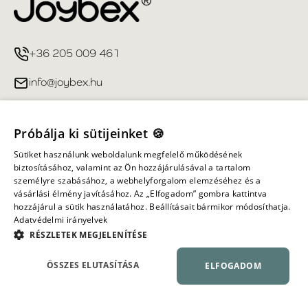
+36 205 009 461
info@joybex.hu
Hasznos linkek
Próbálja ki sütijeinket 🍪
Fiókom
Sütiket használunk weboldalunk megfelelő működésének
biztosításához, valamint az Ön hozzájárulásával a tartalom
személyre szabásához, a webhelyforgalom elemzéséhez és a
Információ
vásárlási élmény javításához. Az „Elfogadom” gombra kattintva
hozzájárul a sütik használatához. Beállításait bármikor módosíthatja.
Adatvédelmi irányelvek
Minden jog fenntartva ©
2026
Joybex.hu
RÉSZLETEK MEGJELENÍTÉSE
ÖSSZES ELUTASÍTÁSA
ELFOGADOM