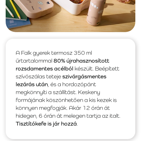
A Falk gyerek termosz 350 ml
űrtartalommal
80% újrahasznosított
rozsdamentes acélból
készült. Beépített
szívószálas teteje
szivárgásmentes
lezárás után
, és a hordozópánt
megkönnyíti a szállítást. Keskeny
formájának köszönhetően a kis kezek is
könnyen megfogják. Akár 12 órán át
hidegen, 6 órán át melegen tartja az italt.
Tisztítókefe is jár hozzá
.