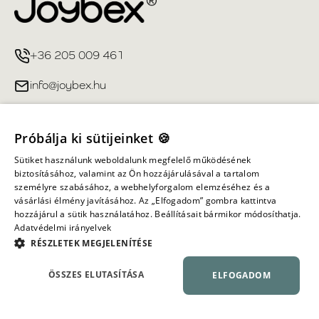
+36 205 009 461
info@joybex.hu
Hasznos linkek
Próbálja ki sütijeinket 🍪
Fiókom
Sütiket használunk weboldalunk megfelelő működésének
biztosításához, valamint az Ön hozzájárulásával a tartalom
személyre szabásához, a webhelyforgalom elemzéséhez és a
Információ
vásárlási élmény javításához. Az „Elfogadom” gombra kattintva
hozzájárul a sütik használatához. Beállításait bármikor módosíthatja.
Adatvédelmi irányelvek
Minden jog fenntartva ©
2026
Joybex.hu
RÉSZLETEK MEGJELENÍTÉSE
ÖSSZES ELUTASÍTÁSA
ELFOGADOM