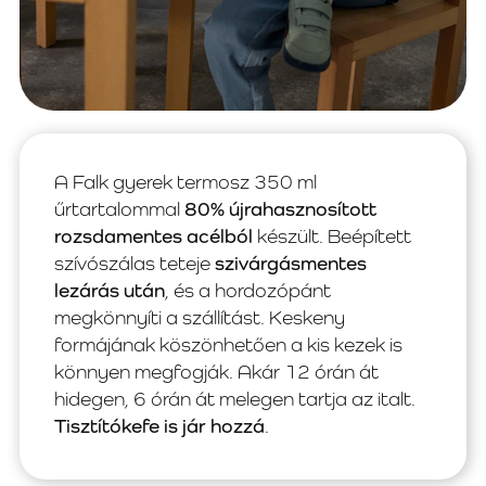
A Falk gyerek termosz 350 ml
űrtartalommal
80% újrahasznosított
rozsdamentes acélból
készült. Beépített
szívószálas teteje
szivárgásmentes
lezárás után
, és a hordozópánt
megkönnyíti a szállítást. Keskeny
formájának köszönhetően a kis kezek is
könnyen megfogják. Akár 12 órán át
hidegen, 6 órán át melegen tartja az italt.
Tisztítókefe is jár hozzá
.