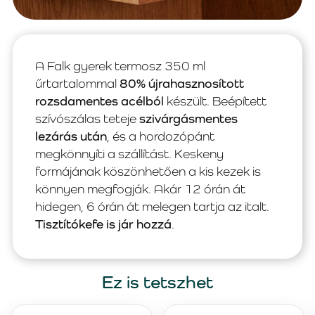
A Falk gyerek termosz 350 ml
űrtartalommal
80% újrahasznosított
rozsdamentes acélból
készült. Beépített
szívószálas teteje
szivárgásmentes
lezárás után
, és a hordozópánt
megkönnyíti a szállítást. Keskeny
formájának köszönhetően a kis kezek is
könnyen megfogják. Akár 12 órán át
hidegen, 6 órán át melegen tartja az italt.
Tisztítókefe is jár hozzá
.
Ez is tetszhet