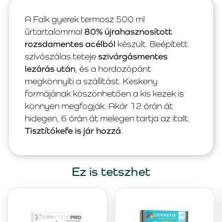
A Falk gyerek termosz 500 ml
űrtartalommal
80% újrahasznosított
rozsdamentes acélból
készült. Beépített
szívószálas teteje
szivárgásmentes
lezárás után
, és a hordozópánt
megkönnyíti a szállítást. Keskeny
formájának köszönhetően a kis kezek is
könnyen megfogják. Akár 12 órán át
hidegen, 6 órán át melegen tartja az italt.
Tisztítókefe is jár hozzá
.
Ez is tetszhet