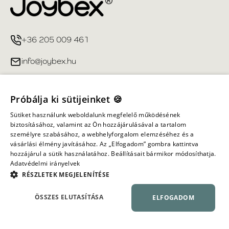
+36 205 009 461
info@joybex.hu
Hasznos linkek
Próbálja ki sütijeinket 🍪
Fiókom
Sütiket használunk weboldalunk megfelelő működésének
biztosításához, valamint az Ön hozzájárulásával a tartalom
személyre szabásához, a webhelyforgalom elemzéséhez és a
Információ
vásárlási élmény javításához. Az „Elfogadom” gombra kattintva
hozzájárul a sütik használatához. Beállításait bármikor módosíthatja.
Adatvédelmi irányelvek
Minden jog fenntartva ©
2026
Joybex.hu
RÉSZLETEK MEGJELENÍTÉSE
ÖSSZES ELUTASÍTÁSA
ELFOGADOM