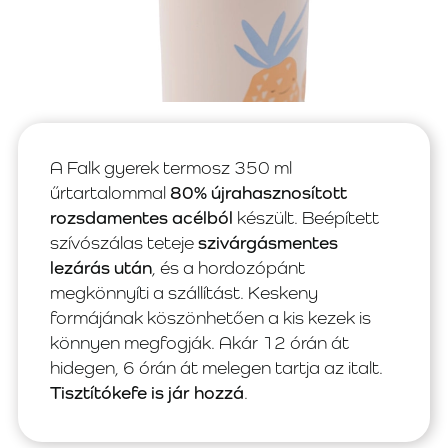
A Falk gyerek termosz 350 ml
űrtartalommal
80% újrahasznosított
rozsdamentes acélból
készült. Beépített
szívószálas teteje
szivárgásmentes
lezárás után
, és a hordozópánt
megkönnyíti a szállítást. Keskeny
formájának köszönhetően a kis kezek is
könnyen megfogják. Akár 12 órán át
hidegen, 6 órán át melegen tartja az italt.
Tisztítókefe is jár hozzá
.