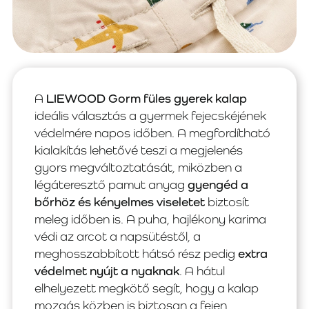
A
LIEWOOD Gorm füles gyerek kalap
ideális választás a gyermek fejecskéjének
védelmére napos időben. A megfordítható
kialakítás lehetővé teszi a megjelenés
gyors megváltoztatását, miközben a
légáteresztő pamut anyag
gyengéd a
bőrhöz és kényelmes viseletet
biztosít
meleg időben is. A puha, hajlékony karima
védi az arcot a napsütéstől, a
meghosszabbított hátsó rész pedig
extra
védelmet nyújt a nyaknak
. A hátul
elhelyezett megkötő segít, hogy a kalap
mozgás közben is biztosan a fejen