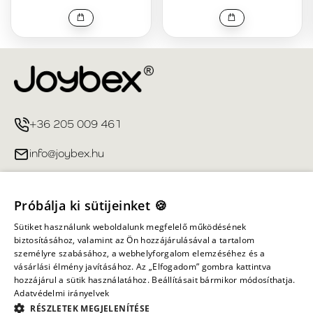
+36 205 009 461
info@joybex.hu
Hasznos linkek
Próbálja ki sütijeinket 🍪
Fiókom
Sütiket használunk weboldalunk megfelelő működésének
biztosításához, valamint az Ön hozzájárulásával a tartalom
személyre szabásához, a webhelyforgalom elemzéséhez és a
Információ
vásárlási élmény javításához. Az „Elfogadom” gombra kattintva
hozzájárul a sütik használatához. Beállításait bármikor módosíthatja.
Adatvédelmi irányelvek
Minden jog fenntartva ©
2026
Joybex.hu
RÉSZLETEK MEGJELENÍTÉSE