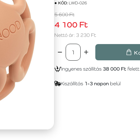
KÓD:
LWD-026
5 600 Ft
4 100 Ft
Nettó ár: 3 230 Ft
K
Ingyenes szállítás
38 000 Ft
felett
Kiszállítás
1-3 napon
belül