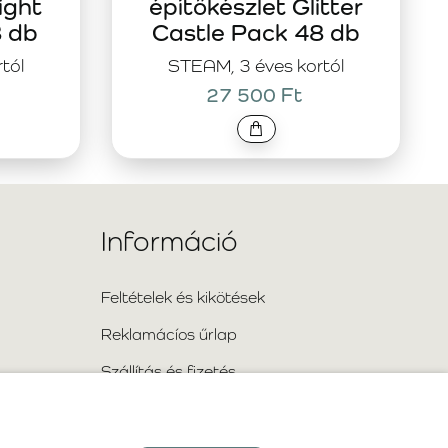
ight
építőkészlet Glitter
8 db
Castle Pack 48 db
tól
STEAM, 3 éves kortól
27 500 Ft
Információ
Feltételek és kikötések
Reklamácíos űrlap
Szállítás és fizetés
Információ a személyes adatok
feldolgozásáról