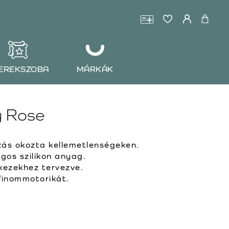
EREKSZOBA
MÁRKÁK
 Rose
zás okozta kellemetlenségeken.
os szilikon anyag.
kezekhez tervezve.
finommotorikát.