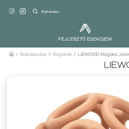
Keresés...
FEJLESZTŐ ESZKÖZÖK
home
Babaápolás
Rágókák
LIEWOOD Rágóka Jasm
LIEW