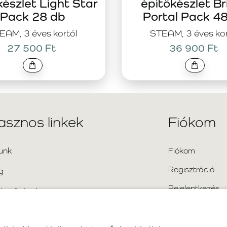
készlet Light Star
építőkészlet Br
Pack 28 db
Portal Pack 4
EAM, 3 éves kortól
STEAM, 3 éves kor
27 500 Ft
36 900 Ft
asznos linkek
Fiókom
unk
Fiókom
Regisztráció
g
Bejelentkezés
rhetőségek
Oldaltérkép
kran ismételt kérdések