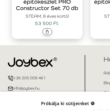
építőkészlet PRO
építő
Constructor Set 70 db
STEAM, 8 éves kortól
ST
53 500 Ft
H
Ról
+36 205 009 461
Blo
info@joybex.hu
Elé
Gya
Próbálja ki sütijeinket 🍪