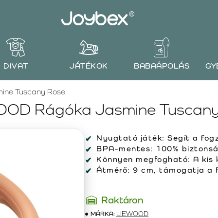
DIVAT
JÁTÉKOK
BABAÁPOLÁS
GY
ine Tuscany Rose
OOD Rágóka Jasmine Tuscany
Nyugtató játék: Segít a fog
BPA-mentes: 100% biztonság
Könnyen megfogható: A kis 
Átmérő: 9 cm, támogatja a 
Raktáron
MÁRKA:
LIEWOOD