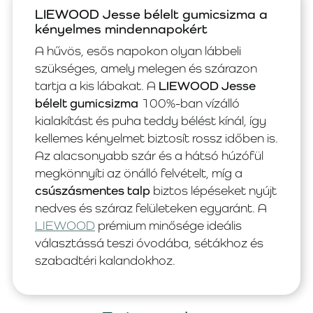
LIEWOOD Jesse bélelt gumicsizma a
kényelmes mindennapokért
A hűvös, esős napokon olyan lábbeli
szükséges, amely melegen és szárazon
tartja a kis lábakat. A
LIEWOOD Jesse
bélelt gumicsizma
100%-ban vízálló
kialakítást és puha teddy bélést kínál, így
kellemes kényelmet biztosít rossz időben is.
Az alacsonyabb szár és a hátsó húzófül
megkönnyíti az önálló felvételt, míg a
csúszásmentes talp
biztos lépéseket nyújt
nedves és száraz felületeken egyaránt. A
LIEWOOD
prémium minősége ideális
választássá teszi óvodába, sétákhoz és
szabadtéri kalandokhoz.