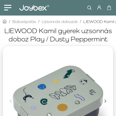
home
Babaápolás
Uzsonnás dobozok
LIEWOOD Kamil g
LIEWOOD Kamil gyerek uzsonnás
doboz Play / Dusty Peppermint