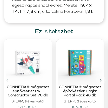
egész napos snackekhez. Mérete
19,7 ×
14,1 × 7,8 cm
, űrtartalma körülbelül
1,3 l
.
Ez is tetszhet
CONNETIX® mágneses
CONNETIX® mágneses
építőkészlet PRO
építőkészlet Bright
Constructor Set 70 db
Portal Pack 48 db
STEAM, 8 éves kortól
STEAM, 3 éves kortól
53 500 Ft
36 900 Ft