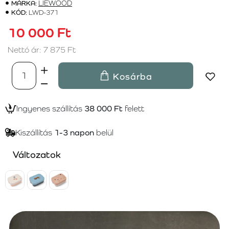
MÁRKA:
LIEWOOD
KÓD:
LWD-371
10 000 Ft
Nettó ár: 7 875 Ft
Kosárba
Ingyenes szállítás
38 000 Ft
felett
Kiszállítás
1-3 napon
belül
Változatok