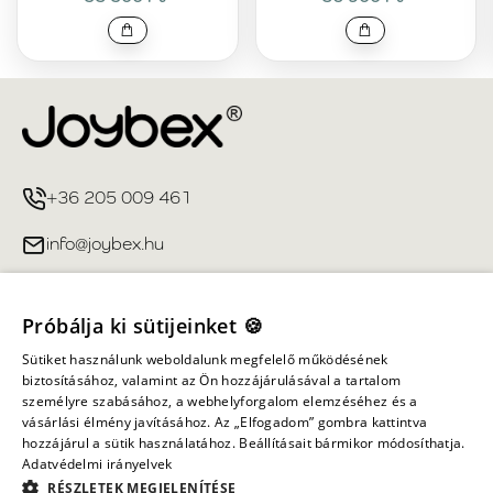
+36 205 009 461
info@joybex.hu
Hasznos linkek
Próbálja ki sütijeinket 🍪
Fiókom
Sütiket használunk weboldalunk megfelelő működésének
biztosításához, valamint az Ön hozzájárulásával a tartalom
személyre szabásához, a webhelyforgalom elemzéséhez és a
Információ
vásárlási élmény javításához. Az „Elfogadom” gombra kattintva
hozzájárul a sütik használatához. Beállításait bármikor módosíthatja.
Adatvédelmi irányelvek
Minden jog fenntartva ©
2026
Joybex.hu
RÉSZLETEK MEGJELENÍTÉSE