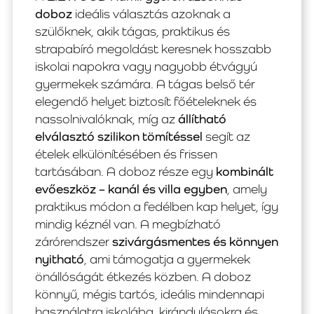
doboz
ideális választás azoknak a
szülőknek, akik tágas, praktikus és
strapabíró megoldást keresnek hosszabb
iskolai napokra vagy nagyobb étvágyú
gyermekek számára. A tágas belső tér
elegendő helyet biztosít főételeknek és
nassolnivalóknak, míg az
állítható
elválasztó szilikon tömítéssel
segít az
ételek elkülönítésében és frissen
tartásában. A doboz része egy
kombinált
evőeszköz – kanál és villa egyben
, amely
praktikus módon a fedélben kap helyet, így
mindig kéznél van. A megbízható
zárórendszer
szivárgásmentes és könnyen
nyitható
, ami támogatja a gyermekek
önállóságát étkezés közben. A doboz
könnyű, mégis tartós, ideális mindennapi
használatra iskolába, kirándulásokra és