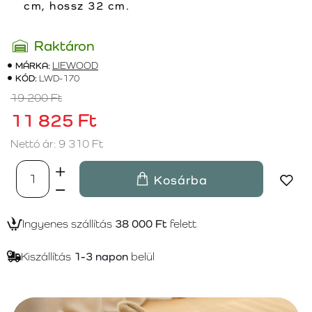
cm, hossz 32 cm.
Raktáron
MÁRKA:
LIEWOOD
KÓD:
LWD-170
19 200 Ft
11 825 Ft
Nettó ár: 9 310 Ft
Kosárba
Ingyenes szállítás
38 000 Ft
felett
Kiszállítás
1-3 napon
belül