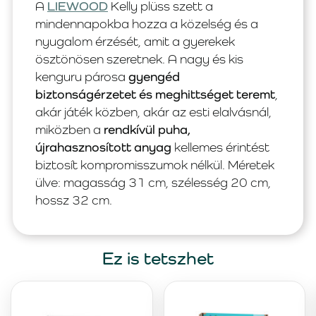
A
LIEWOOD
Kelly plüss szett a
mindennapokba hozza a közelség és a
nyugalom érzését, amit a gyerekek
ösztönösen szeretnek. A nagy és kis
kenguru párosa
gyengéd
biztonságérzetet és meghittséget teremt
,
akár játék közben, akár az esti elalvásnál,
miközben a
rendkívül puha,
újrahasznosított anyag
kellemes érintést
biztosít kompromisszumok nélkül. Méretek
ülve: magasság 31 cm, szélesség 20 cm,
hossz 32 cm.
Ez is tetszhet