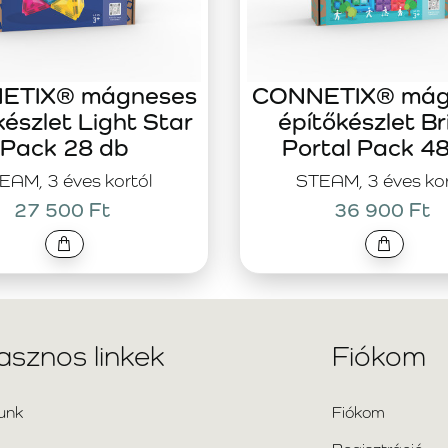
ETIX® mágneses
CONNETIX® mág
készlet Light Star
építőkészlet Br
Pack 28 db
Portal Pack 4
EAM, 3 éves kortól
STEAM, 3 éves kor
27 500 Ft
36 900 Ft
asznos linkek
Fiókom
unk
Fiókom