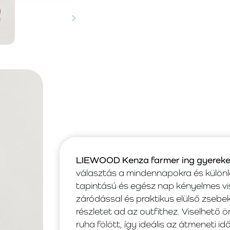
LIEWOOD Kenza farmer ing gyerek
választás a mindennapokra és különl
tapintású és egész nap kényelmes vise
záródással és praktikus elülső zsebek
részletet ad az outfithez. Viselhet
ruha fölött, így ideális az átmeneti id