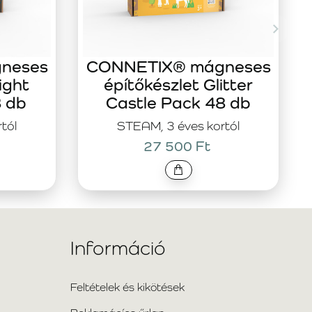
neses
CONNETIX® mágneses
ight
építőkészlet Glitter
8 db
Castle Pack 48 db
tól
STEAM, 3 éves kortól
27 500 Ft
Információ
Feltételek és kikötések