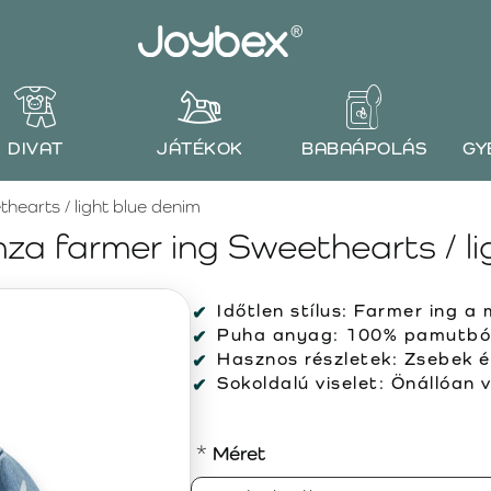
DIVAT
JÁTÉKOK
BABAÁPOLÁS
GY
earts / light blue denim
 farmer ing Sweethearts / li
Időtlen stílus:
Farmer ing a 
Puha anyag:
100% pamutból 
Hasznos részletek:
Zsebek é
Sokoldalú viselet:
Önállóan v
Méret