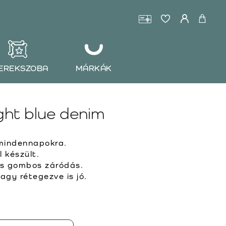
EREKSZOBA
MÁRKÁK
ght blue denim
mindennapokra.
készült.
s gombos záródás.
agy rétegezve is jó.