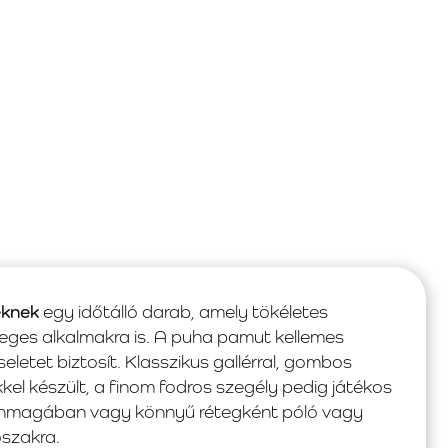
eknek
egy időtálló darab, amely tökéletes
eges alkalmakra is. A puha pamut kellemes
letet biztosít. Klasszikus gallérral, gombos
kel készült, a finom fodros szegély pedig játékos
ő önmagában vagy könnyű rétegként póló vagy
őszakra.