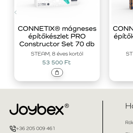
CONNETIX® mágneses
CONN
építőkészlet PRO
építő
Constructor Set 70 db
STEAM, 8 éves kortól
ST
53 500 Ft
H
Ról
+36 205 009 461