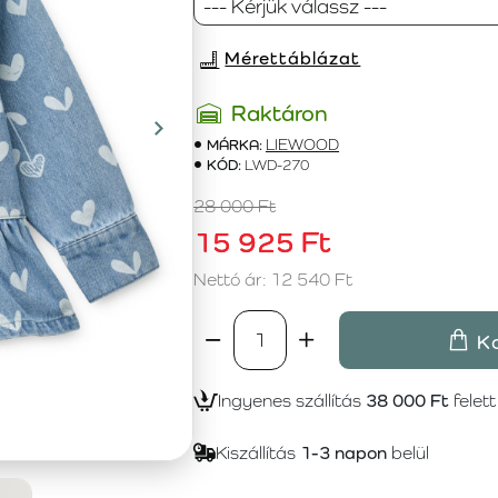
Mérettáblázat
Raktáron
MÁRKA:
LIEWOOD
KÓD:
LWD-270
28 000 Ft
15 925 Ft
Nettó ár: 12 540 Ft
K
Ingyenes szállítás
38 000 Ft
felett
Kiszállítás
1-3 napon
belül