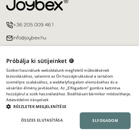
+36 205 009 461
info@joybex.hu
Hasznos linkek
Próbálja ki sütijeinket 🍪
Fiókom
Sütiket használunk weboldalunk megfelelő működésének
biztosításához, valamint az Ön hozzájárulásával a tartalom
személyre szabásához, a webhelyforgalom elemzéséhez és a
Információ
vásárlási élmény javításához. Az „Elfogadom” gombra kattintva
hozzájárul a sütik használatához. Beállításait bármikor módosíthatja.
Adatvédelmi irányelvek
Minden jog fenntartva ©
2026
Joybex.hu
RÉSZLETEK MEGJELENÍTÉSE
ÖSSZES ELUTASÍTÁSA
ELFOGADOM