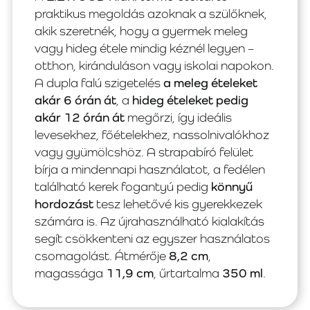
praktikus megoldás azoknak a szülőknek,
akik szeretnék, hogy a gyermek meleg
vagy hideg étele mindig kéznél legyen –
otthon, kiránduláson vagy iskolai napokon.
A dupla falú szigetelés
a meleg ételeket
akár 6 órán át
, a
hideg ételeket pedig
akár 12 órán át
megőrzi, így ideális
levesekhez, főételekhez, nassolnivalókhoz
vagy gyümölcshöz. A strapabíró felület
bírja a mindennapi használatot, a fedélen
található kerek fogantyú pedig
könnyű
hordozást
tesz lehetővé kis gyerekkezek
számára is. Az újrahasználható kialakítás
segít csökkenteni az egyszer használatos
csomagolást. Átmérője
8,2 cm
,
magassága
11,9 cm
, űrtartalma
350 ml
.