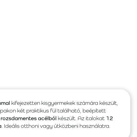
mmal
kifejezetten kisgyermekek számára készült,
upakon két praktikus fül található, beépített
 rozsdamentes acélból
készült. Az italokat
12
a
. Ideális otthoni vagy útközbeni használatra.