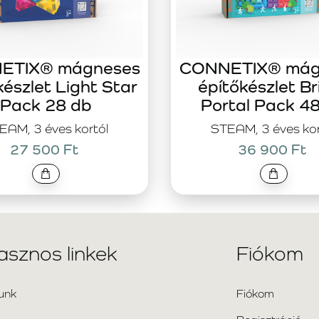
ETIX® mágneses
CONNETIX® mág
készlet Light Star
építőkészlet Br
Pack 28 db
Portal Pack 4
EAM, 3 éves kortól
STEAM, 3 éves kor
27 500 Ft
36 900 Ft
asznos linkek
Fiókom
unk
Fiókom