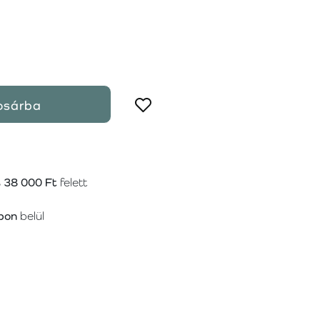
osárba
s
38 000 Ft
felett
pon
belül