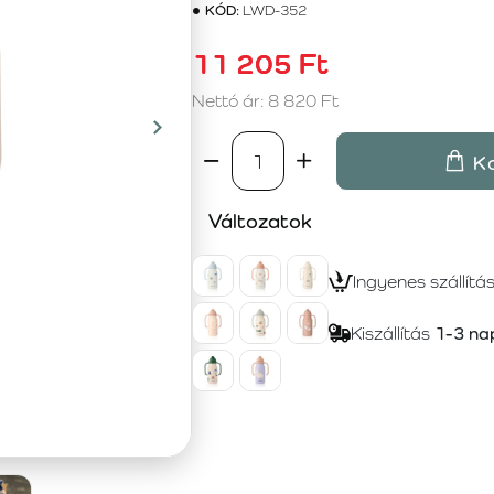
KÓD:
LWD-352
11 205 Ft
Nettó ár: 8 820 Ft
K
Változatok
Ingyenes szállítá
Kiszállítás
1-3 na