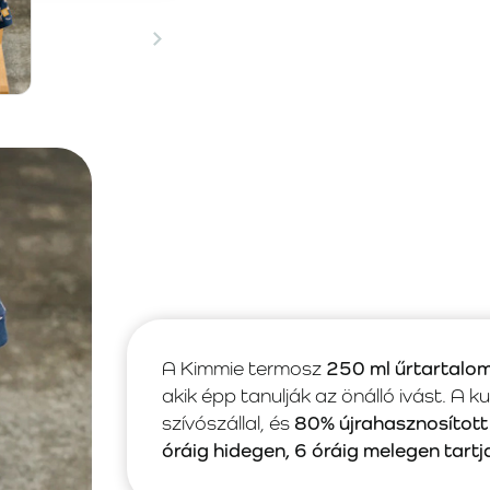
A Kimmie termosz
250 ml űrtartalo
akik épp tanulják az önálló ivást. A k
szívószállal, és
80% újrahasznosított
óráig hidegen, 6 óráig melegen tartj