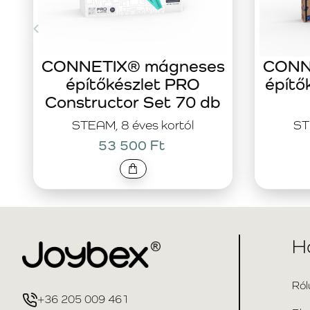
CONNETIX® mágneses
CONN
építőkészlet PRO
építő
Constructor Set 70 db
STEAM, 8 éves kortól
ST
53 500 Ft
H
Ról
+36 205 009 461