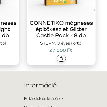
neses
CONNETIX® mágneses
ight
építőkészlet Glitter
8 db
Castle Pack 48 db
tól
STEAM, 3 éves kortól
27 500 Ft
Információ
Feltételek és kikötések