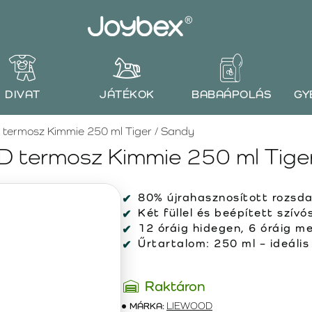
DIVAT
JÁTÉKOK
BABAÁPOLÁS
GY
ermosz Kimmie 250 ml Tiger / Sandy
 termosz Kimmie 250 ml Tiger
80% újrahasznosított rozsda
Két füllel és beépített szívó
12 óráig hidegen, 6 óráig me
Űrtartalom: 250 ml – ideáli
Raktáron
MÁRKA:
LIEWOOD