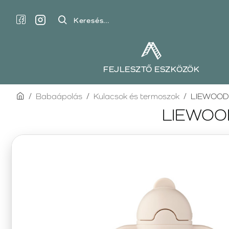
Keresés...
FEJLESZTŐ ESZKÖZÖK
home
Babaápolás
Kulacsok és termoszok
LIEWOOD t
LIEWOOD