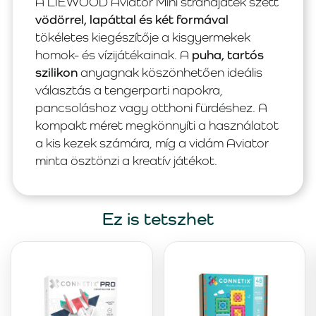
A LIEWOOD Aviator Mini strandjáték szett
vödörrel, lapáttal és két formával
tökéletes kiegészítője a kisgyermekek
homok- és vízijátékainak. A
puha, tartós
szilikon
anyagnak köszönhetően ideális
választás a tengerparti napokra,
pancsoláshoz vagy otthoni fürdéshez. A
kompakt méret megkönnyíti a használatot
a kis kezek számára, míg a vidám Aviator
minta ösztönzi a kreatív játékot.
Ez is tetszhet