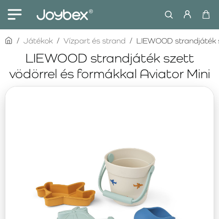
home
Játékok
Vízpart és strand
LIEWOOD strandjáték sz
LIEWOOD strandjáték szett
vödörrel és formákkal Aviator Mini