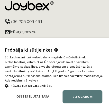
+36 205 009 461
info@joybex.hu
Hasznos linkek
Próbálja ki sütijeinket 🍪
Fiókom
Sütiket használunk weboldalunk megfelelő működésének
biztosításához, valamint az Ön hozzájárulásával a tartalom
személyre szabásához, a webhelyforgalom elemzéséhez és a
Információ
vásárlási élmény javításához. Az „Elfogadom” gombra kattintva
hozzájárul a sütik használatához. Beállításait bármikor módosíthatja.
Adatvédelmi irányelvek
Minden jog fenntartva ©
2026
Joybex.hu
RÉSZLETEK MEGJELENÍTÉSE
ÖSSZES ELUTASÍTÁSA
ELFOGADOM