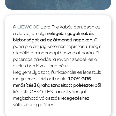
A
LIEWOOD
Lora Pile kabát pontosan az
a darab, amely
meleget, nyugalmat és
biztonságot ad az átmeneti napokon
. A
puha pile anyag kellemes tapintású, mégis
ellenálló a mindennapi használat során. A
patentos záródás, a rávarrt zsebek és a
széles bordázott nyakrész
kiegyensúlyozott, funkcionális és letisztult
megjelenést biztosítanak.
100% GRS
minősítésű újrahasznosított poliészterből
készült, OEKO-TEX tanúsítvánnyal,
megbízható választás rétegezéshez
változékony időben.