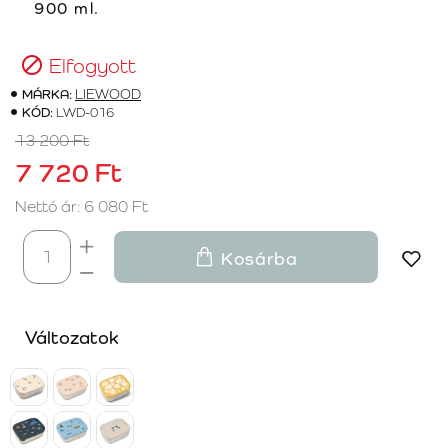
900 ml.
Elfogyott
MÁRKA:
LIEWOOD
KÓD:
LWD-016
13 200 Ft
7 720 Ft
Nettó ár: 6 080 Ft
Kosárba
Változatok