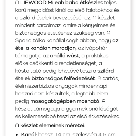
A
LIEWOOD Mileah baba étkészlet
teljes
körű megoldást kínál az első falatokhoz és
a szilárd ételek bevezetéséhez. A készlet
mindent tartalmaz, amire a kényelmes és
biztonságos etetéshez szükség van. A
Sparia tálka kanállal segít abban, hogy
az
étel a kanálon maradjon
, az ivópohár
támogatja az
önálló ivást
, a praktikus
előke csökkenti a rendetlenséget, a
kóstoltató pedig lehetővé teszi a
szilárd
ételek biztonságos felfedezését
. A tartós,
élelmiszerbiztos anyagok mindennapi
használatra készültek, a legtöbb elem
pedig
mosogatógépben mosható
. A
készlet támogatja a gyermek önállóságát
és kellemesebbé teszi az első étkezéseket.
A készlet elemeinek méretei:
Kanál:
hossz 14 cm, szélesség 4,5 cm,