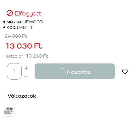
Elfogyott
MÁRKA:
LIEWOOD
KÓD:
LWD-111
24 000 Ft
13 030 Ft
Nettó ár: 10 260 Ft
Kosárba
Változatok