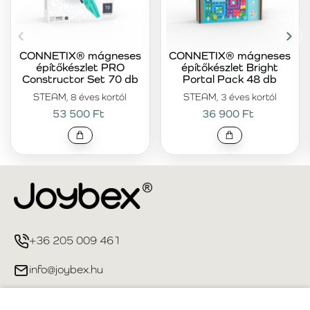
CONNETIX® mágneses
CONNETIX® mágneses
építőkészlet PRO
építőkészlet Bright
Constructor Set 70 db
Portal Pack 48 db
STEAM, 8 éves kortól
STEAM, 3 éves kortól
53 500 Ft
36 900 Ft
+36 205 009 461
info@joybex.hu
Hasznos linkek