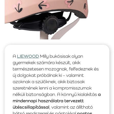
A
LIEWOOD
Milly bukósisak olyan
gyermekek számára készült, akik
természetesen mozognak, felfedeznek és
új dolgokat próbálnak ki – valamint
azoknak a szülőknek, akik biztosak
szeretnének lenni a kompromisszumok
nélküli biztonságban. A könnyű kialakítás
a
mindennapi használatra tervezett
ütéscsillapítással
, valamint az állítható
hátsó rendszerrel és pántokkal
pontos