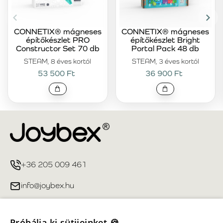
CONNETIX® mágneses
CONNETIX® mágneses
építőkészlet PRO
építőkészlet Bright
Constructor Set 70 db
Portal Pack 48 db
STEAM, 8 éves kortól
STEAM, 3 éves kortól
53 500 Ft
36 900 Ft
+36 205 009 461
info@joybex.hu
Hasznos linkek
Próbálja ki sütijeinket 🍪