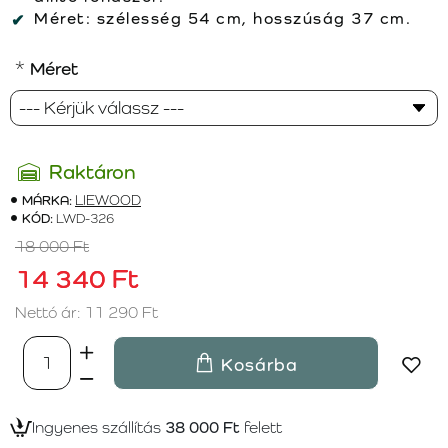
Méret:
szélesség 54 cm, hosszúság 37 cm.
Méret
Raktáron
MÁRKA:
LIEWOOD
KÓD:
LWD-326
18 000 Ft
14 340 Ft
Nettó ár: 11 290 Ft
Kosárba
Ingyenes szállítás
38 000 Ft
felett