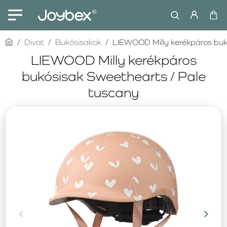
home
Divat
Bukósisakok
LIEWOOD Milly kerékpáros buk
LIEWOOD Milly kerékpáros
bukósisak Sweethearts / Pale
tuscany