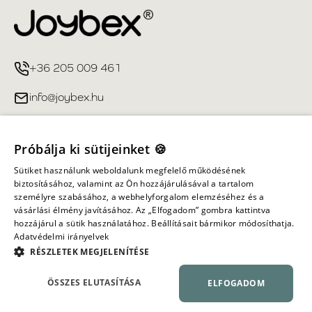
+36 205 009 461
info@joybex.hu
Hasznos linkek
Próbálja ki sütijeinket 🍪
Fiókom
Sütiket használunk weboldalunk megfelelő működésének
biztosításához, valamint az Ön hozzájárulásával a tartalom
személyre szabásához, a webhelyforgalom elemzéséhez és a
Információ
vásárlási élmény javításához. Az „Elfogadom” gombra kattintva
hozzájárul a sütik használatához. Beállításait bármikor módosíthatja.
Adatvédelmi irányelvek
Minden jog fenntartva ©
2026
Joybex.hu
RÉSZLETEK MEGJELENÍTÉSE
ÖSSZES ELUTASÍTÁSA
ELFOGADOM