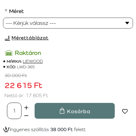
Méret
Mérettáblázat
Raktáron
MÁRKA:
LIEWOOD
KÓD:
LWD-365
30 000 Ft
22 615 Ft
Nettó ár: 17 805 Ft
Kosárba
Ingyenes szállítás
38 000 Ft
felett