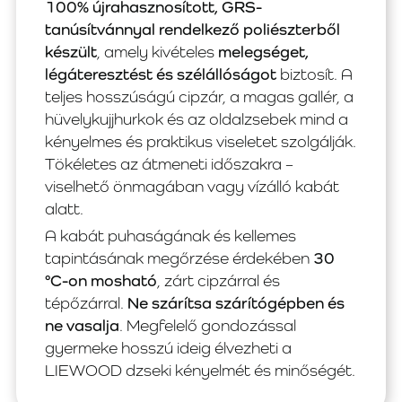
100% újrahasznosított, GRS-
tanúsítvánnyal rendelkező poliészterből
készült
, amely kivételes
melegséget,
légáteresztést és szélállóságot
biztosít. A
teljes hosszúságú cipzár, a magas gallér, a
hüvelykujjhurkok és az oldalzsebek mind a
kényelmes és praktikus viseletet szolgálják.
Tökéletes az átmeneti időszakra –
viselhető önmagában vagy vízálló kabát
alatt.
A kabát puhaságának és kellemes
tapintásának megőrzése érdekében
30
°C-on mosható
, zárt cipzárral és
tépőzárral.
Ne szárítsa szárítógépben és
ne vasalja
. Megfelelő gondozással
gyermeke hosszú ideig élvezheti a
LIEWOOD dzseki kényelmét és minőségét.