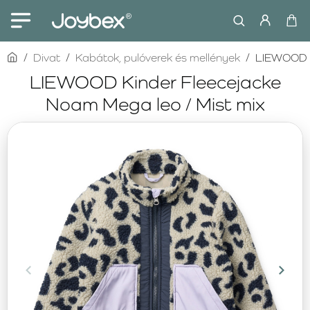
home
Divat
Kabátok, pulóverek és mellények
LIEWOOD K
LIEWOOD Kinder Fleecejacke
Noam Mega leo / Mist mix