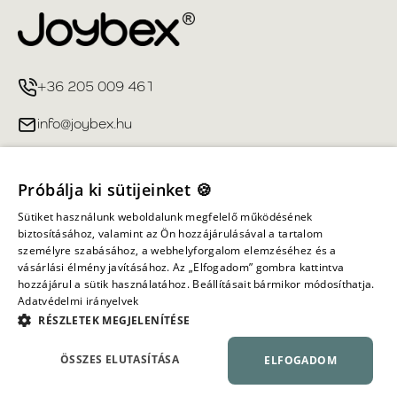
+36 205 009 461
info@joybex.hu
Hasznos linkek
Próbálja ki sütijeinket 🍪
Fiókom
Sütiket használunk weboldalunk megfelelő működésének
biztosításához, valamint az Ön hozzájárulásával a tartalom
személyre szabásához, a webhelyforgalom elemzéséhez és a
Információ
vásárlási élmény javításához. Az „Elfogadom” gombra kattintva
hozzájárul a sütik használatához. Beállításait bármikor módosíthatja.
Adatvédelmi irányelvek
Minden jog fenntartva ©
2026
Joybex.hu
RÉSZLETEK MEGJELENÍTÉSE
ÖSSZES ELUTASÍTÁSA
ELFOGADOM