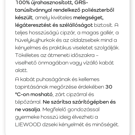
100% újrahasznosított, GRS-
tanúsítvánnyal rendelkező poliészterből
készült
, amely kivételes
melegséget,
légáteresztést és szélállóságot
biztosít. A
teljes hosszúságú cipzár, a magas gallér, a
hüvelykujjhurkok és az oldalzsebek mind a
kényelmes és praktikus viseletet szolgálják.
Tökéletes az átmeneti időszakra –
viselhető önmagában vagy vízálló kabát
alatt.
A kabát puhaságának és kellemes
tapintásának megőrzése érdekében
30
°C-on mosható
, zárt cipzárral és
tépőzárral.
Ne szárítsa szárítógépben és
ne vasalja
. Megfelelő gondozással
gyermeke hosszú ideig élvezheti a
LIEWOOD dzseki kényelmét és minőségét.