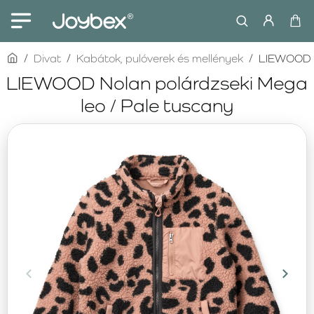
home
Divat
Kabátok, pulóverek és mellények
LIEWOOD N
LIEWOOD Nolan polárdzseki Mega
leo / Pale tuscany