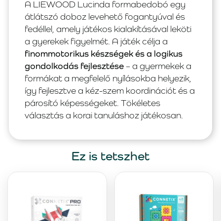
A LIEWOOD Lucinda formabedobó egy
átlátszó doboz levehető fogantyúval és
fedéllel, amely játékos kialakításával leköti
a gyerekek figyelmét. A játék célja a
finommotorikus készségek és a logikus
gondolkodás fejlesztése
– a gyermekek a
formákat a megfelelő nyílásokba helyezik,
így fejlesztve a kéz-szem koordinációt és a
párosító képességeket. Tökéletes
választás a korai tanuláshoz játékosan.
Ez is tetszhet