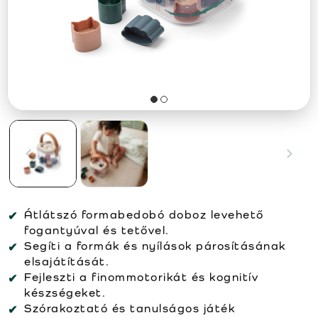
Átlátszó formabedobó doboz levehető
fogantyúval és tetővel.
Segíti a formák és nyílások párosításának
elsajátítását.
Fejleszti a finommotorikát és kognitív
készségeket.
Szórakoztató és tanulságos játék