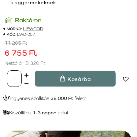
kisgyermekeknek.
Raktáron
MÁRKA:
LIEWOOD
KÓD:
LWD-057
11 205 Ft
6 755 Ft
Nettó ár: 5 320 Ft
Kosárba
Ingyenes szállítás
38 000 Ft
felett
Kiszállítás
1-3 napon
belül