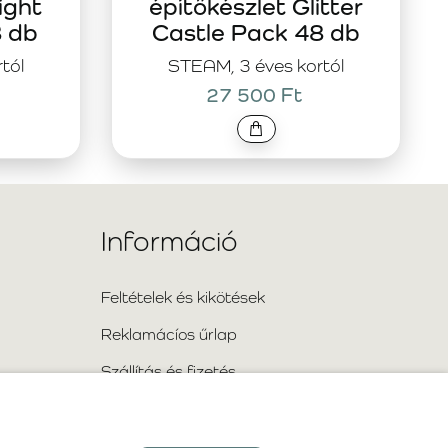
ight
építőkészlet Glitter
8 db
Castle Pack 48 db
tól
STEAM, 3 éves kortól
27 500 Ft
Információ
Feltételek és kikötések
Reklamácíos űrlap
Szállítás és fizetés
Információ a személyes adatok
feldolgozásáról