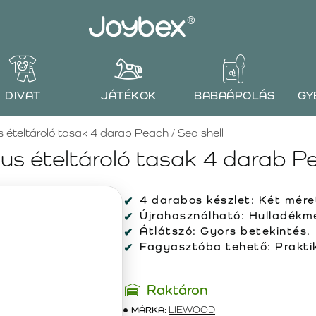
DIVAT
JÁTÉKOK
BABAÁPOLÁS
GY
teltároló tasak 4 darab Peach / Sea shell
 ételtároló tasak 4 darab Pea
4 darabos készlet:
Két mére
Újrahasználható:
Hulladékm
Átlátszó:
Gyors betekintés.
Fagyasztóba tehető:
Praktik
Raktáron
MÁRKA:
LIEWOOD