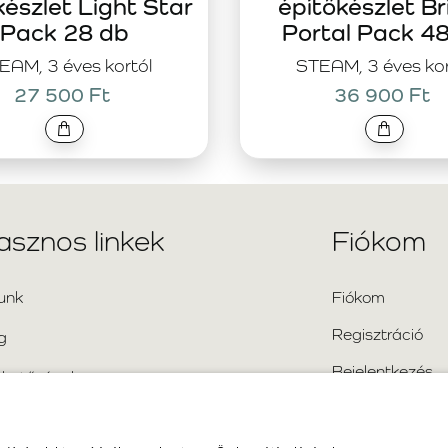
készlet Light Star
építőkészlet Br
Pack 28 db
Portal Pack 4
EAM, 3 éves kortól
STEAM, 3 éves kor
27 500 Ft
36 900 Ft
asznos linkek
Fiókom
unk
Fiókom
Regisztráció
g
Bejelentkezés
rhetőségek
Oldaltérkép
kran ismételt kérdések