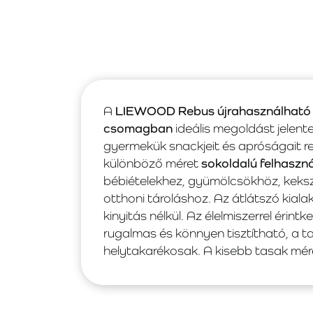
A
LIEWOOD Rebus újrahasználható é
csomagban
ideális megoldást jelent
gyermekük snackjeit és apróságait re
különböző méret
sokoldalú felhaszn
bébiételekhez, gyümölcsökhöz, keks
otthoni tároláshoz. Az átlátszó kiala
kinyitás nélkül. Az élelmiszerrel érin
rugalmas és könnyen tisztítható, a 
helytakarékosak. A kisebb tasak mé