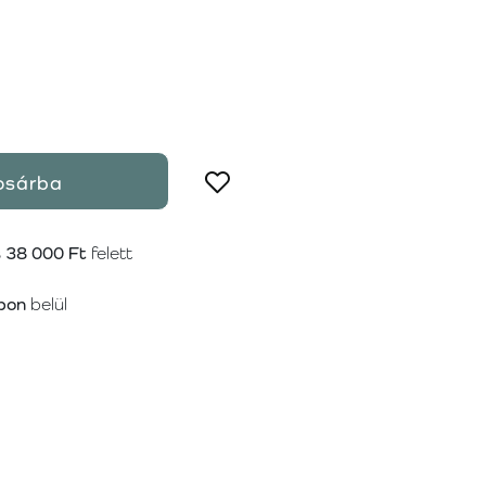
osárba
s
38 000 Ft
felett
pon
belül