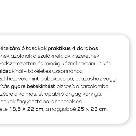
teltároló tasakok praktikus 4 darabos
enek azoknak a szülőknek, akik szeretnék
ndszerezetten és mindig kéznél tartani. A két
álást
kínál – tökéletes uzsonnához,
zekhez, valamint babakocsiba, utazáshoz vagy
kítás
gyors betekintést
biztosít a tartalomba
tkezésre alkalmas, strapabíró anyag könnyű,
tasakok fagyasztóba is tehetők és
rete
18,5 × 22 cm
, a nagyobbé
25 × 23 cm
.