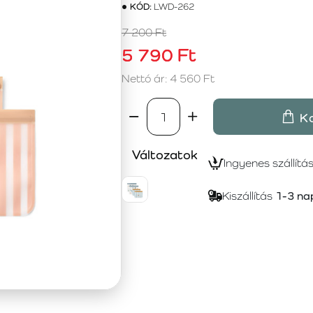
KÓD:
LWD-262
7 200 Ft
5 790 Ft
Nettó ár: 4 560 Ft
K
Változatok
Ingyenes szállítá
Kiszállítás
1-3 na