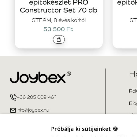
építőkészlet PRO
építő
Constructor Set 70 db
STEAM, 8 éves kortól
ST
53 500 Ft
H
Ról
+36 205 009 461
Blo
info@joybex.hu
Elé
Gya
Próbálja ki sütijeinket 🍪