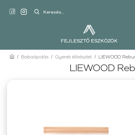
Keresés...
FEJLESZTŐ ESZKÖZÖK
home
Babaápolás
Gyerek étkészlet
LIEWOOD Rebus é
LIEWOOD Rebus