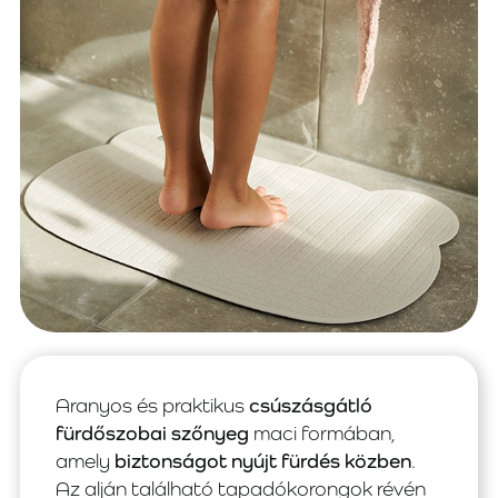
Aranyos és praktikus
csúszásgátló
fürdőszobai szőnyeg
maci formában,
amely
biztonságot nyújt fürdés közben
.
Az alján található tapadókorongok révén