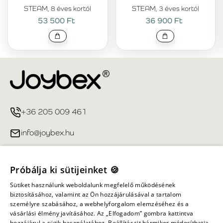
STEAM, 8 éves kortól
STEAM, 3 éves kortól
53 500 Ft
36 900 Ft
+36 205 009 461
info@joybex.hu
Hasznos linkek
Próbálja ki sütijeinket 🍪
Fiókom
Sütiket használunk weboldalunk megfelelő működésének
biztosításához, valamint az Ön hozzájárulásával a tartalom
személyre szabásához, a webhelyforgalom elemzéséhez és a
Információ
vásárlási élmény javításához. Az „Elfogadom” gombra kattintva
hozzájárul a sütik használatához. Beállításait bármikor módosíthatja.