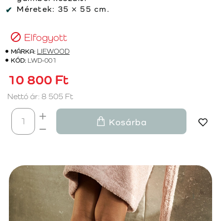
Méretek: 35 × 55 cm.
Elfogyott
MÁRKA:
LIEWOOD
KÓD:
LWD-001
10 800 Ft
Nettó ár: 8 505 Ft
Kosárba